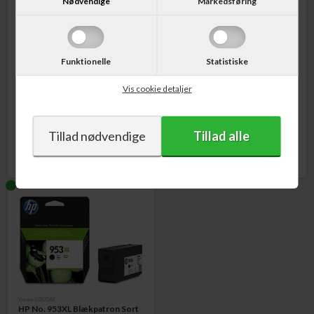
Nødvendige
Markedsføring
Funktionelle
Statistiske
Varenr. F6U18AE
Varenr. F6U17AE
HP No. 953XL Blækpatron Gul
HP No. 953XL Blækpatron
Vis cookie detaljer
1.600 sider
Magenta 1.600 sider
355,00
DKK
355,00
DKK
Varenr. L0S70AE
HP No. 953XL Blækpatron Sort