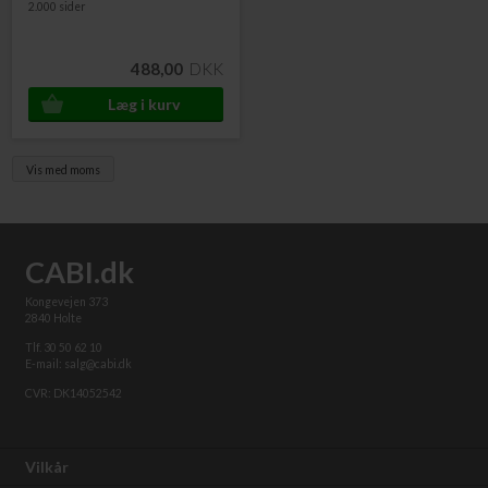
2.000 sider
488,00
DKK
Vis med moms
CABI.dk
Kongevejen 373
2840 Holte
Tlf. 30 50 62 10
E-mail: salg@cabi.dk
CVR: DK14052542
Vilkår