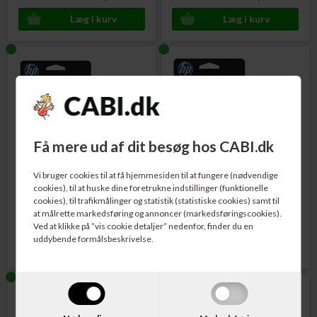
Få mere ud af dit besøg hos CABI.dk
Varenr. L0S58AE
Varenr. F6U16AE
HP No. 953 Blækpatron Sort
HP No. 953XL Blækpatron Cyan
Vi bruger cookies til at få hjemmesiden til at fungere (nødvendige
900 sider
1.600 sider
cookies), til at huske dine foretrukne indstillinger (funktionelle
cookies), til trafikmålinger og statistik (statistiske cookies) samt til
at målrette markedsføring og annoncer (markedsføringscookies).
294,00
DKK
336,00
DKK
Ved at klikke på ”vis cookie detaljer” nedenfor, finder du en
uddybende formålsbeskrivelse.