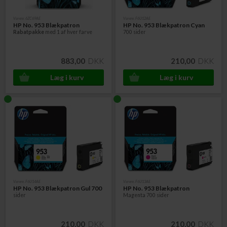
Varenr. 6ZC69AE
Varenr. F6U12AE
HP No. 953 Blækpatron
HP No. 953 Blækpatron Cyan
Rabatpakke
med 1 af hver farve
700 sider
883,00
DKK
210,00
DKK
Varenr. F6U14AE
Varenr. F6U13AE
HP No. 953 Blækpatron Gul 700
HP No. 953 Blækpatron
sider
Magenta 700 sider
210,00
DKK
210,00
DKK