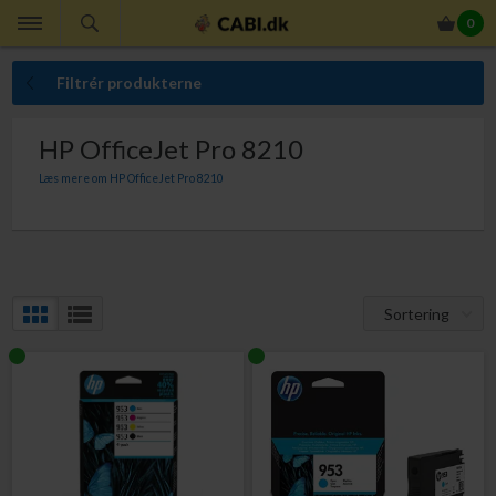
0
Filtrér produkterne
HP OfficeJet Pro 8210
Læs mere om HP OfficeJet Pro 8210
Her finder du originale HP blækpatroner til din HP OfficeJet Pro 8210. Med
originale HP blækpatroner til HP OfficeJet Pro 8210 er du altid sikker på
perfekt ensartet udskriftskvalitet, indhold der giver dig den lovede sideydelse,
at du ikke får ekstraudgifter som følge af kasserede udskrifter, at slippe for
bøvlet med at ombytte defekte blækpatroner og at din printer ikke bliver
beskadiget af blækpatroner, der lækker blæk.
Sortering