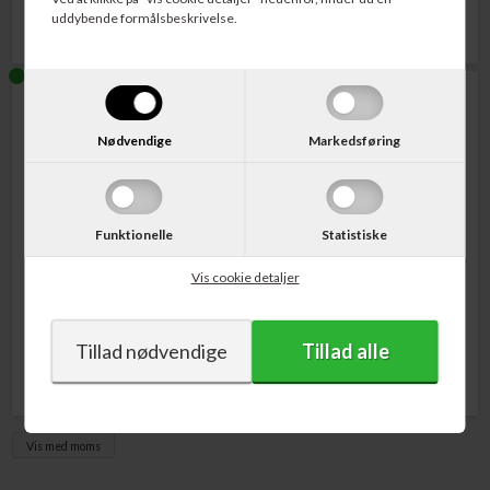
uddybende formålsbeskrivelse.
Nødvendige
Markedsføring
Funktionelle
Statistiske
Varenr. CLT-R808
Varenr. CLT-W808
Samsung R808 Imaging Unit
Samsung W808 Waste Toner
Vis cookie detaljer
Container
1.128,00
DKK
217,00
DKK
Vis med moms