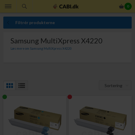
0
Filtrér produkterne
Samsung MultiXpress X4220
Læs mere om Samsung MultiXpress X4220
Her finder du Samsung printerpatroner og reservedele til din Samsung
MultiXpress X4220. Med Samsung printerpatroner får du altid maksimal
udskriftskvalitet.
Sortering