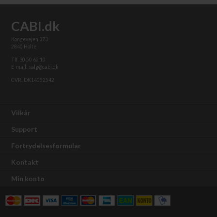
CABI.dk
Kongevejen 373
2840 Holte
Tlf. 30 50 62 10
E-mail: salg@cabi.dk
CVR: DK14052542
Vilkår
Support
Fortrydelsesformular
Kontakt
Min konto