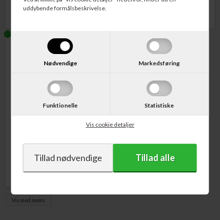
uddybende formålsbeskrivelse.
Nødvendige
Markedsføring
Funktionelle
Statistiske
Varenr. CN051AE
HP No. 951 Blækpatron
Vis cookie detaljer
Magenta 700 sider
207,00
DKK
Vis med moms