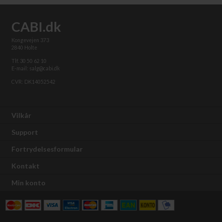
CABI.dk
Kongevejen 373
2840 Holte
Tlf. 30 50 62 10
E-mail: salg@cabi.dk
CVR: DK14052542
Vilkår
Support
Fortrydelsesformular
Kontakt
Min konto