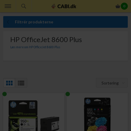
0
Filtrér produkterne
HP OfficeJet 8600 Plus
Læs mere om HP OfficeJet 8600 Plus
Her finder du originale HP blækpatroner til din HP OfficeJet 8600 Plus. Med
originale HP blækpatroner til HP OfficeJet 8600 Plus er du altid sikker på
perfekt ensartet udskriftskvalitet, indhold der giver dig den lovede sideydelse,
at du ikke får ekstraudgifter som følge af kasserede udskrifter, at slippe for
bøvlet med at ombytte defekte blækpatroner og at din printer ikke bliver
beskadiget af blækpatroner, der lækker blæk.
Sortering