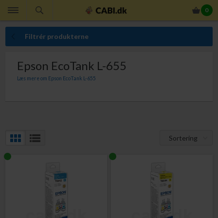
0
Filtrér produkterne
Epson EcoTank L-655
Læs mere om Epson EcoTank L-655
Her finder du Epson T7741 Blæktank til Epson EcoTank L-655.
Sortering