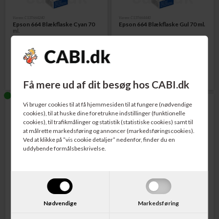
Varenr. C13T664240
Varenr. C13T664440
Epson 664 Blækflaske Cyan 70
Epson 664 Blækflaske Gul 70 ml.
ml.
87,00
DKK
87,00
DKK
Få mere ud af dit besøg hos CABI.dk
Vi bruger cookies til at få hjemmesiden til at fungere (nødvendige
cookies), til at huske dine foretrukne indstillinger (funktionelle
cookies), til trafikmålinger og statistik (statistiske cookies) samt til
at målrette markedsføring og annoncer (markedsføringscookies).
Ved at klikke på ”vis cookie detaljer” nedenfor, finder du en
uddybende formålsbeskrivelse.
Varenr. C13T664340
Varenr. C13T774140
Epson 664 Blækflaske Magenta
Epson 774 Blæktank Sort
70 ml.
Pigmenteret 140 ml.
Nødvendige
Markedsføring
88,00
DKK
122,00
DKK