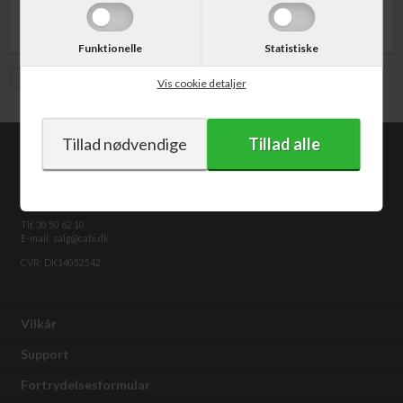
Funktionelle
Statistiske
Vis med moms
Vis cookie detaljer
CABI.dk
Kongevejen 373
2840 Holte
Tlf. 30 50 62 10
E-mail: salg@cabi.dk
CVR: DK14052542
Vilkår
Support
Fortrydelsesformular