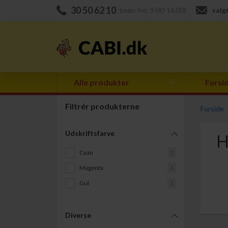
30 50 62 10
(man-fre: 9.00-16.00)
salg
Alle produkter
Forsi
Filtrér produkterne
Forside
Udskriftsfarve
H
Cyan
1
Magenta
1
Gul
1
Diverse