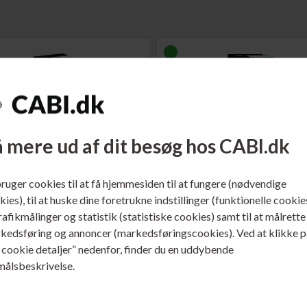
 mere ud af dit besøg hos CABI.dk
bruger cookies til at få hjemmesiden til at fungere (nødvendige
. 1VU26AE
Varenr. 1VU28AE
ies), til at huske dine foretrukne indstillinger (funktionelle cookie
o. 31 Blæk Cyan 70 ml.
HP No. 31 Blæk Gul 70 ml.
trafikmålinger og statistik (statistiske cookies) samt til at målrette
kedsføring og annoncer (markedsføringscookies). Ved at klikke p
ere...
Læs mere...
s cookie detaljer” nedenfor, finder du en uddybende
målsbeskrivelse.
95,00
DKK
95,00