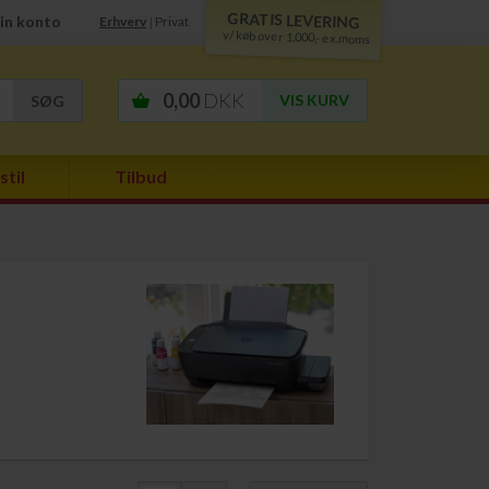
GRATIS LEVERING
in konto
Erhverv
Privat
|
v/ køb over 1.000,- ex.moms
0,00
DKK
VIS KURV
stil
Tilbud