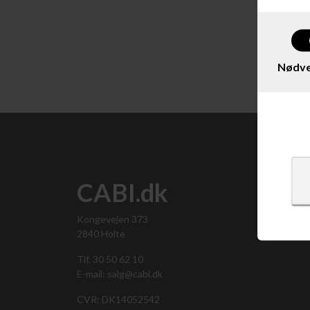
Vis 
Nødve
CABI.dk
Kongevejen 373
2840 Holte
Tlf. 30 50 62 10
E-mail: salg@cabi.dk
CVR: DK14052542