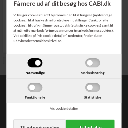
Få mere ud af dit besøg hos CABI.dk
Varenr. 225412
HP No. 351 Blækpatron Farve
Vi bruger cookies til at få hjemmesiden til at fungere (nødvendige
3,5 ml.
cookies), til at huske dine foretrukne indstillinger (funktionelle
cookies), til trafikmålinger og statistik (statistiske cookies) samt til
at målrette markedsføring og annoncer (markedsføringscookies).
284,00
DKK
Ved at klikke på ”vis cookie detaljer” nedenfor, finder du en
uddybende formålsbeskrivelse.
Vis med moms
Nødvendige
Markedsføring
CABI.dk
Kongevejen 373
Funktionelle
Statistiske
2840 Holte
Tlf. 30 50 62 10
Vis cookie detaljer
E-mail: salg@cabi.dk
CVR: DK14052542