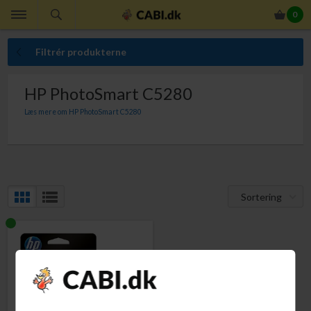
0
Filtrér produkterne
HP PhotoSmart C5280
Læs mere om HP PhotoSmart C5280
Her finder du originale HP blækpatroner til din HP PhotoSmart C-5280. Med
originale HP blækpatroner til HP PhotoSmart C-5280 er du altid sikker på
perfekt ensartet udskriftskvalitet, indhold der giver dig den lovede sideydelse,
at du ikke får ekstraudgifter som følge af kasserede udskrifter, at slippe for
bøvlet med at ombytte defekte blækpatroner og at din printer ikke bliver
beskadiget af blækpatroner, der lækker blæk.
Sortering