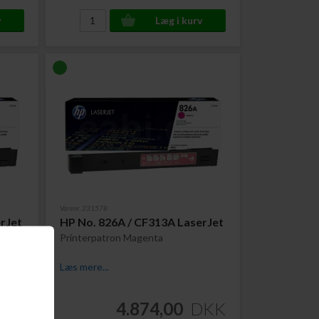
Varenr. 231578
rJet
HP No. 826A / CF313A LaserJet
Printerpatron Magenta
Læs mere...
DKK
4.874,00
DKK