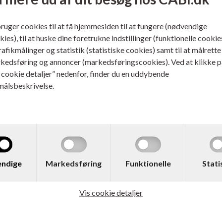
bruger cookies til at få hjemmesiden til at fungere (nødvendige
ies), til at huske dine foretrukne indstillinger (funktionelle cookie
trafikmålinger og statistik (statistiske cookies) samt til at målrette
kedsføring og annoncer (markedsføringscookies). Ved at klikke p
s cookie detaljer” nedenfor, finder du en uddybende
målsbeskrivelse.
 231579
Varenr. 231580
o. 828A / CF358A Drum Kit
HP No. 828A / CF359A Dru
ndige
Markedsføring
Funktionelle
Stati
Cyan
ere...
Læs mere...
Vis cookie detaljer
933,00
DKK
2.506,00