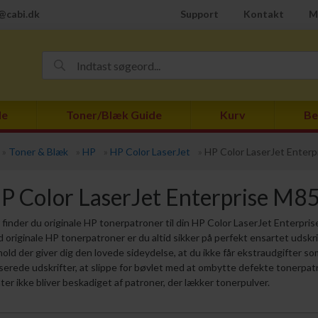
@cabi.dk
Support
Kontakt
M
de
Toner/Blæk Guide
Kurv
Be
»
Toner & Blæk
»
HP
»
HP Color LaserJet
»
HP Color LaserJet Enterp
P Color LaserJet Enterprise M8
 finder du originale HP tonerpatroner til din HP Color LaserJet Enterpri
 originale HP tonerpatroner er du altid sikker på perfekt ensartet udskri
hold der giver dig den lovede sideydelse, at du ikke får ekstraudgifter so
serede udskrifter, at slippe for bøvlet med at ombytte defekte tonerpat
nter ikke bliver beskadiget af patroner, der lækker tonerpulver.