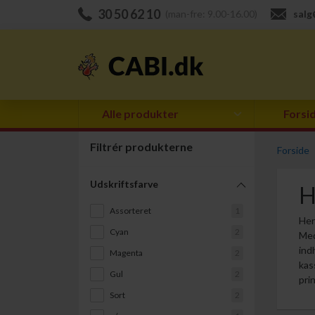
30 50 62 10
(man-fre: 9.00-16.00)
salg
Alle produkter
Forsi
Filtrér produkterne
Forside
Udskriftsfarve
H
Assorteret
1
Her
Cyan
2
Med
ind
Magenta
2
kas
Gul
2
pri
Sort
2