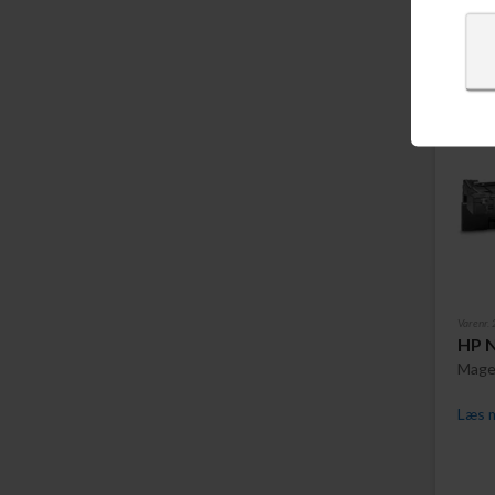
Varenr.
HP N
Mage
Læs m