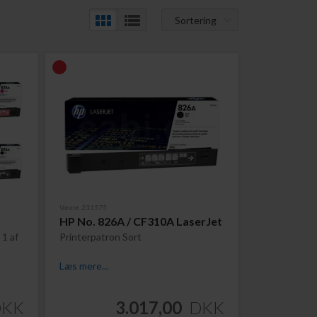
Sortering
Varenr. 231575
HP No. 826A / CF310A LaserJet
1 af
Printerpatron Sort
Læs mere...
DKK
3.017,00
DKK