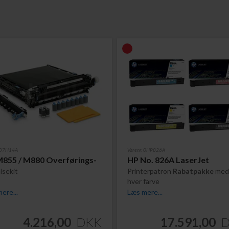
. D7H14A
Varenr. 0HP826A
855 / M880 Overførings-
HP No. 826A LaserJet
lsekit
Printerpatron
Rabatpakke
med 
hver farve
ere...
Læs mere...
4.216,00
DKK
17.591,00