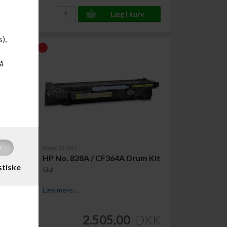
s),
å
Varenr. 231581
m Kit
HP No. 828A / CF364A Drum Kit
stiske
Gul
Læs mere...
DKK
2.505,00
DKK