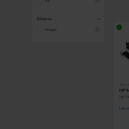
n/a
1
Diverse
På lager
5
Varenr
HP M
og Va
Læs m