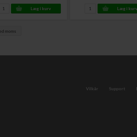
med moms
Vilkår
Support