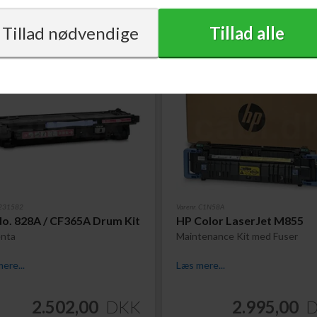
 231582
Varenr. C1N58A
o. 828A / CF365A Drum Kit
HP Color LaserJet M855
nta
Maintenance Kit med Fuser
ere...
Læs mere...
2.502,00
DKK
2.995,00