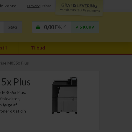
GRATIS LEVERING
in konto
Erhverv
Privat
|
v/ køb over 1.000,- ex.moms
0,00
DKK
VIS KURV
stil
Tilbud
rise M855x Plus
55x Plus
se M-855x Plus.
ftskvalitet,
m følge af
roner og at din