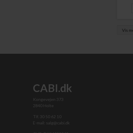
Vis 
CABI.dk
Kongevejen 373
2840 Holte
Tlf. 30 50 62 10
E-mail: salg@cabi.dk