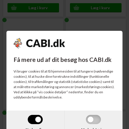
Få mere ud af dit besøg hos CABI.dk
Varenr. 20N2XC0
Varenr. 20N2XK0
Lexmark 20N2XC0
Lexmark 20N2XK0
Vi bruger cookies til at få hjemmesiden til at fungere (nødvendige
Tonerkassette Retur-Program Cyan
Tonerkassette Retur-Program Sort
cookies), til at huske dine foretrukne indstillinger (funktionelle
6.700 sider
6.700 sider
cookies), til trafikmålinger og statistik (statistiske cookies) samt til
at målrette markedsføring og annoncer (markedsføringscookies).
2.489,00
DKK
1.320,00
DKK
Ved at klikke på ”vis cookie detaljer” nedenfor, finder du en
uddybende formålsbeskrivelse.