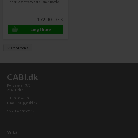
Tonerkassette Waste Toner Bottle
172,00
DKK
Vis med moms
CABI.dk
Kongevejen 373
2840 Holte
Tlf. 30 50 62 10
E-mail: salg@cabi.dk
CVR: DK14052542
Vilkår