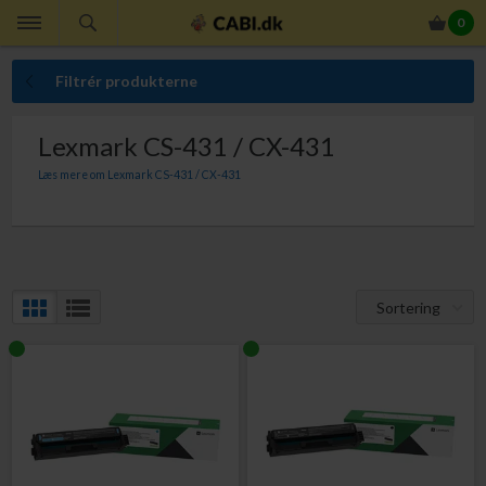
0
Filtrér produkterne
Lexmark CS-431 / CX-431
Læs mere om Lexmark CS-431 / CX-431
Her finder du Lexmark printerpatroner til din Lexmark CS-431 og Lexmark CX-
431. Med Lexmark lasertoner får du altid optimal udskriftskvalitet.
Sortering