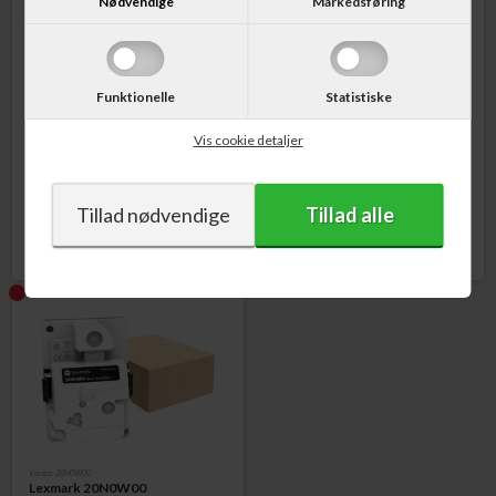
Nødvendige
Markedsføring
Funktionelle
Statistiske
Varenr. 20N2XM0
Varenr. 20N2XY0
Lexmark 20N2XM0
Lexmark 20N2XY0
Vis cookie detaljer
Tonerkassette Retur-Program
Tonerkassette Retur-Program Gul
Magenta 6.700 sider
6.700 sider
2.489,00
DKK
2.489,00
DKK
Varenr. 20N0W00
Lexmark 20N0W00