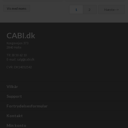
Vis med moms
1
2
Næste-->
CABI.dk
Kongevejen 373
2840 Holte
Tlf. 30 50 62 10
E-mail: salg@cabi.dk
CVR: DK14052542
Vilkår
Support
Fortrydelsesformular
Kontakt
Min konto