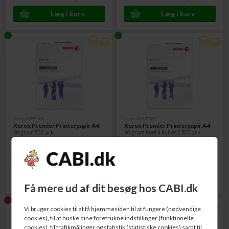
Varenr. 003R91854
Varenr. 450L97023
Xerox Premier Printerpapir A4
Xerox Premier Printerpapir A4
90 gram 500 ark
90 gram med 4 huller 2.500 ark
Pris v/40 pk. - pr. pk.:
Pris v/5 pk. - pr. pk.:
53,00
DKK
352,00
DKK
Få mere ud af dit besøg hos CABI.dk
Vi bruger cookies til at få hjemmesiden til at fungere (nødvendige
cookies), til at huske dine foretrukne indstillinger (funktionelle
cookies), til trafikmålinger og statistik (statistiske cookies) samt til