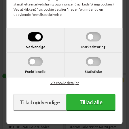
at målrette markedsføring og annoncer (markedsføringscookies).
Ved at klikke på ”vis cookie detaljer” nedenfor, finder du en
uddybende formålsbeskrivelse.
Varenr. DC130032
Varenr. 130022
Data Copy Premium
Bording Fakturapapir med
Printerpapir A4 90 gram 500 ark
Giro/FI Perforation A4 90 gram 2000
ark
Nødvendige
Markedsføring
Pris v/25 pk. - pr. pk.:
65,00
DKK
457,00
DKK
Funktionelle
Statistiske
Vis cookie detaljer
Varenr. CHP760
Varenr. 003R95255
HP CHP-760 ColorChoice
Xerox ColorPrint A3 90 gram