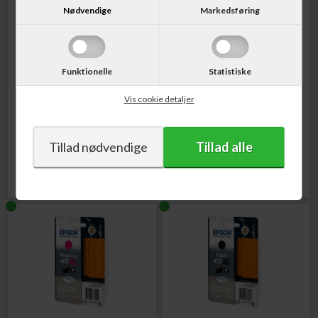
Nødvendige
Markedsføring
Funktionelle
Statistiske
Varenr. C13T05H24010
Varenr. C13T05H44010
Vis cookie detaljer
Epson 405XL Kuffert
Epson 405XL Kuffert
Blækpatron Cyan 14,7 ml.
Blækpatron Gul 14,7 ml.
255,00
DKK
255,00
DKK