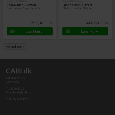
Varenr. C13T05H34010
Varenr. C13T05H14010
Epson 405XL Kuffert
Epson 405XL Kuffert
Blækpatron Magenta 14,7 ml.
Blækpatron Sort 18,9 ml.
255,00
DKK
408,00
DKK
Vis med moms
CABI.dk
Kongevejen 373
2840 Holte
Tlf. 30 50 62 10
E-mail: salg@cabi.dk
CVR: DK14052542