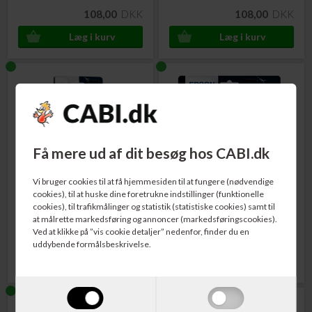
108,00
DKK
108,00
DKK
Få mere ud af dit besøg hos CABI.dk
Vi bruger cookies til at få hjemmesiden til at fungere (nødvendige
Varenr. C13T05G14010
Varenr. C13T05H64010
Epson 405 Kuffert Blækpatron
Epson 405XL Kuffert
cookies), til at huske dine foretrukne indstillinger (funktionelle
Sort 7,6 ml.
Blækpatron
Rabatpakke
med 1 af
cookies), til trafikmålinger og statistik (statistiske cookies) samt til
hver farve
at målrette markedsføring og annoncer (markedsføringscookies).
Ved at klikke på ”vis cookie detaljer” nedenfor, finder du en
195,00
DKK
1.147,00
DKK
uddybende formålsbeskrivelse.