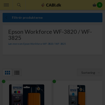
0
Filtrér produkterne
Epson Workforce WF-3820 / WF-
3825
Læs mere om Epson Workforce WF-3820 / WF-3825
Med originale Epson 405 kuffert blækpatroner til din Epson Workforce WF-
3820 eller Epson Workforce WF-3825 er du sikker på perfekt kvalitet.
Sortering