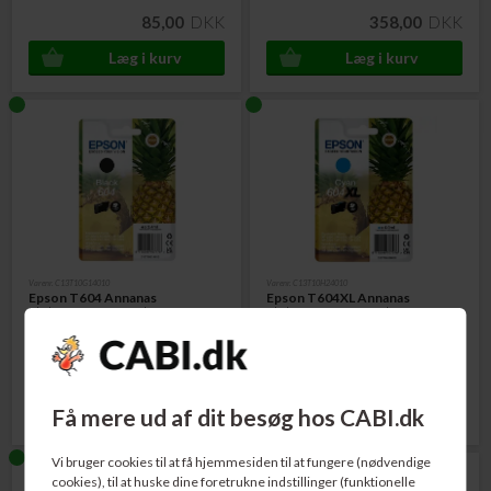
85,00
DKK
358,00
DKK
Varenr. C13T10G14010
Varenr. C13T10H24010
Epson T604 Annanas
Epson T604XL Annanas
Blækpatron Sort 3,4 ml.
Blækpatron Cyan 4,0 ml.
136,00
DKK
159,00
DKK
Få mere ud af dit besøg hos CABI.dk
Vi bruger cookies til at få hjemmesiden til at fungere (nødvendige
cookies), til at huske dine foretrukne indstillinger (funktionelle