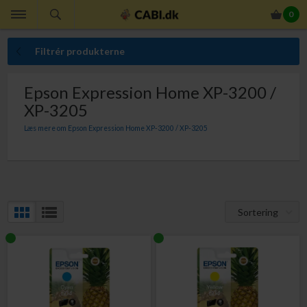
0
Filtrér produkterne
Epson Expression Home XP-3200 /
XP-3205
Læs mere om Epson Expression Home XP-3200 / XP-3205
Originale T604 blækpatroner til Epson Expression Home XP-3200 og XP-3205 -
den med et billede af annanas.
Sortering