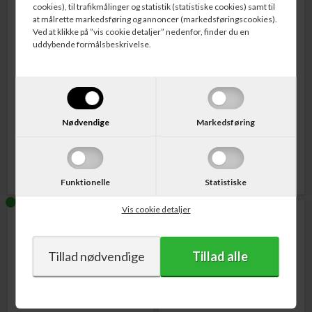
cookies), til trafikmålinger og statistik (statistiske cookies) samt til
at målrette markedsføring og annoncer (markedsføringscookies).
Ved at klikke på ”vis cookie detaljer” nedenfor, finder du en
uddybende formålsbeskrivelse.
Varenr. C13T10H44010
Varenr. C13T10H34010
Epson T604XL Annanas
Epson T604XL Annanas
Blækpatron Gul 4,0 ml.
Blækpatron Magenta 4,0 ml.
Nødvendige
Markedsføring
159,00
DKK
159,00
DKK
Funktionelle
Statistiske
Vis cookie detaljer