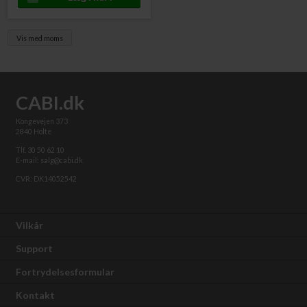
Vis med moms
CABI.dk
Kongevejen 373
2840 Holte
Tlf. 30 50 62 10
E-mail: salg@cabi.dk
CVR: DK14052542
Vilkår
Support
Fortrydelsesformular
Kontakt