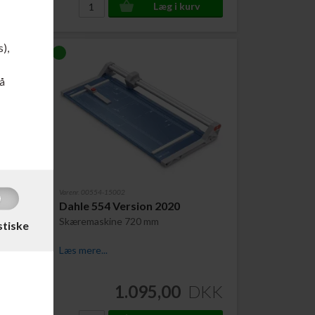
s),
å
Varenr. 00554-15002
kine
Dahle 554 Version 2020
.
Skæremaskine 720 mm
stiske
Læs mere...
DKK
1.095,00
DKK