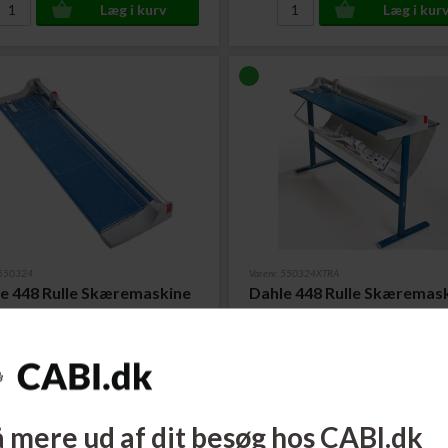
 550324
Varenr. 550324XTRA
e 448 Rulle Skæremaskine
Dahle 448 Rulle Skæremas
 mm
1300 mm/15 ark
Rabatpakke in
Gulvstativ
ere...
Læs mere...
1.895,00
DKK
4.995,00
 mere ud af dit besøg hos CABI.dk