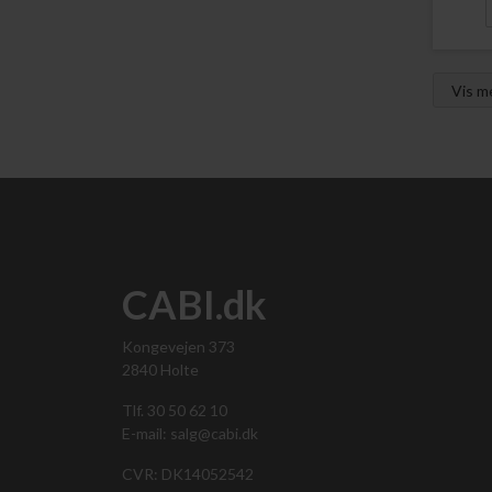
Vis 
CABI.dk
Kongevejen 373
2840 Holte
Tlf. 30 50 62 10
E-mail: salg@cabi.dk
CVR: DK14052542