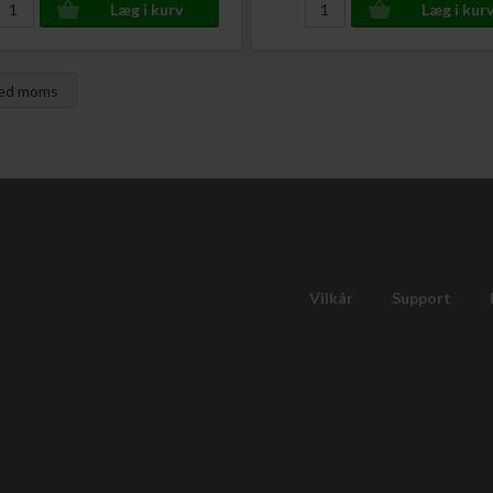
med moms
Vilkår
Support