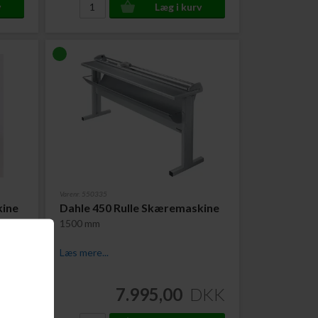
Varenr. 550335
kine
Dahle 450 Rulle Skæremaskine
kl.
1500 mm
Læs mere...
DKK
7.995,00
DKK