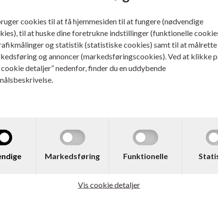
bruger cookies til at få hjemmesiden til at fungere (nødvendige
ies), til at huske dine foretrukne indstillinger (funktionelle cookie
trafikmålinger og statistik (statistiske cookies) samt til at målrette
kedsføring og annoncer (markedsføringscookies). Ved at klikke p
s cookie detaljer” nedenfor, finder du en uddybende
målsbeskrivelse.
 550325
Varenr. 550325XTRA
e 472 Rulle Skæremaskine
Dahle 472 Rulle Skæremas
 mm/8 ark
1830 mm/8 ark
Rabatpakke inkl
ndige
Markedsføring
Funktionelle
Stati
Gulvstativ
ere...
Læs mere...
Vis cookie detaljer
4.795,00
DKK
6.995,00