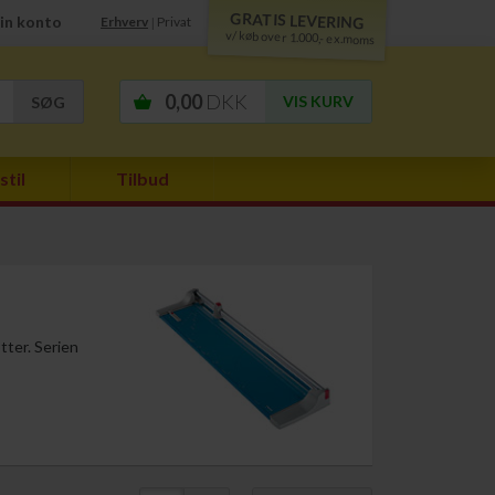
GRATIS LEVERING
in konto
Erhverv
Privat
|
v/ køb over 1.000,- ex.moms
0,00
DKK
VIS KURV
stil
Tilbud
otter. Serien