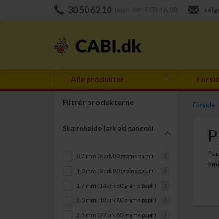
30 50 62 10
(man-fre: 9.00-16.00)
salg
Alle produkter
Forsi
Filtrér produkterne
Forside
Skærehøjde (ark ad gangen)
P
Pap
0,7 mm (6 ark 80 grams papir)
1
omf
1,0 mm (9 ark 80 grams papir)
3
1,7 mm (14 ark 80 grams papir)
1
2,0 mm (18 ark 80 grams papir)
3
2,5 mm (22 ark 80 grams papir)
2