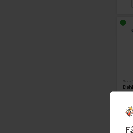
Varenr.
Dahl
1300
Læs m
Få