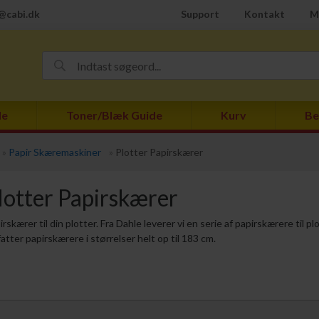
@cabi.dk
Support
Kontakt
M
de
Toner/Blæk Guide
Kurv
Be
»
Papir Skæremaskiner
»
Plotter Papirskærer
lotter Papirskærer
irskærer til din plotter. Fra Dahle leverer vi en serie af papirskærere til pl
atter papirskærere i størrelser helt op til 183 cm.