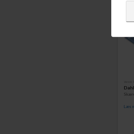
Varenr
Dahl
Skær
Læs m