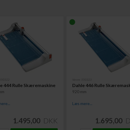
 550322
Varenr. 550323
e 444 Rulle Skæremaskine
Dahle 446 Rulle Skæremas
mm
920 mm
ere...
Læs mere...
1.495,00
DKK
1.695,00