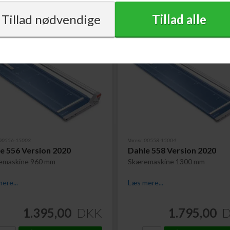
. 00556-15003
Varenr. 00558-15004
e 556 Version 2020
Dahle 558 Version 2020
emaskine 960 mm
Skæremaskine 1300 mm
ere...
Læs mere...
1.395,00
DKK
1.795,00