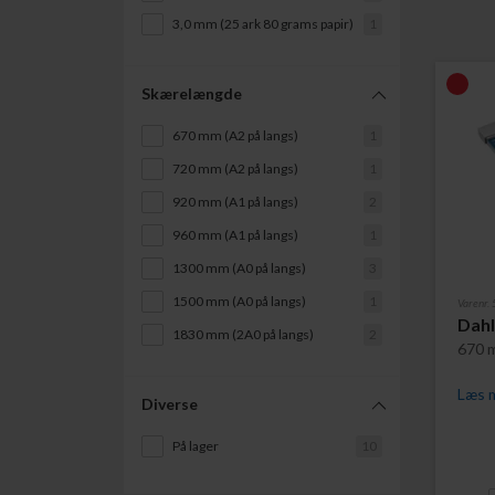
3,0 mm (25 ark 80 grams papir)
1
Skærelængde
670 mm (A2 på langs)
1
720 mm (A2 på langs)
1
920 mm (A1 på langs)
2
960 mm (A1 på langs)
1
1300 mm (A0 på langs)
3
1500 mm (A0 på langs)
1
Varenr.
Dahl
1830 mm (2A0 på langs)
2
670 
Læs m
Diverse
På lager
10