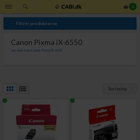
0
Filtrér produkterne
Canon Pixma iX-6550
Læs mere om Canon Pixma iX-6550
Her finder du Canon blækpatroner til din Canon Pixma iX-6550. Med Canon
blækpatroner er du garanteret absolut bedste udskriftskvalitet.
Sortering