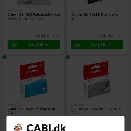
Varenr. 4541B018
Varenr. 230023
Canon CLI-526
Rabatpakke
med
Canon CLI-526BK Blækpatron
3 blækpatroner (C, M og Y)
Sort
300,00
DKK
120,00
DKK
Varenr. 230024
Varenr. 230027
Canon CLI-526C Blækpatron
Canon CLI-526GY Blækpatron
Cyan
Grå
120,00
DKK
120,00
DKK