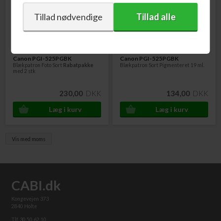
Varenr. 4529B017
Varenr. 230022
Canon PGI-525PGBK
Canon PGI-525PGBK
Blækpatron Foto Sort
Rabatpakke
Blækpatron Sort Pigmenteret 19 ml.
med 2 stk
230,00
DKK
134,00
DKK
Vis med moms
CABI.dk
Kongevejen 373
2840 Holte
Tlf. 30 50 62 10