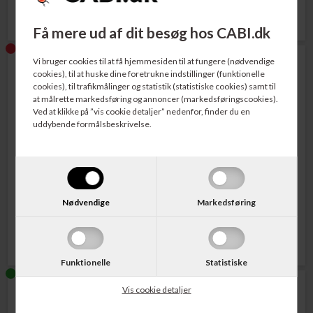
Få mere ud af dit besøg hos CABI.dk
Vi bruger cookies til at få hjemmesiden til at fungere (nødvendige
cookies), til at huske dine foretrukne indstillinger (funktionelle
cookies), til trafikmålinger og statistik (statistiske cookies) samt til
at målrette markedsføring og annoncer (markedsføringscookies).
Ved at klikke på ”vis cookie detaljer” nedenfor, finder du en
uddybende formålsbeskrivelse.
Varenr. 230025
Varenr. 230026
Canon CLI-526M Blækpatron
Canon CLI-526Y Blækpatron
Magenta
Gul
Nødvendige
Markedsføring
119,00
DKK
120,00
DKK
Funktionelle
Statistiske
Vis cookie detaljer