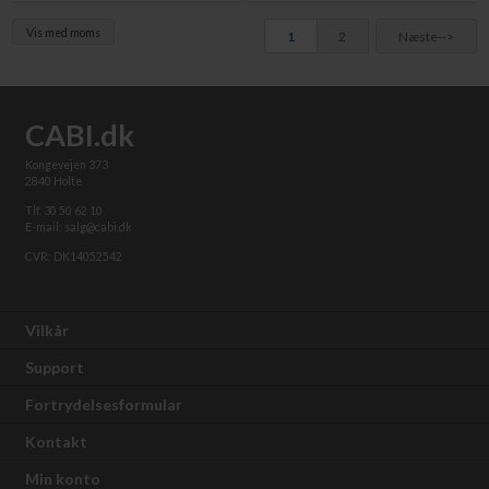
Vis med moms
1
2
Næste-->
CABI.dk
Kongevejen 373
2840 Holte
Tlf. 30 50 62 10
E-mail: salg@cabi.dk
CVR: DK14052542
Vilkår
Support
Fortrydelsesformular
Kontakt
Min konto