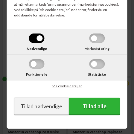
at målrette markedsføring og annoncer (markedsføringscookies).
Ved at klikke på ”vis cookie detaljer” nedenfor, finder du en
uddybende formålsbeskrivelse.
Varenr. 1600012
Varenr. 1587331
Master'In Webshop Postæske
Master'In Webshop Postæske
250x170x95 mm
230x160x80 mm
Nødvendige
Markedsføring
Pris v/25 stk - pr. stk:
Pris v/20 stk - pr. stk:
13,00
DKK
13,50
DKK
Funktionelle
Statistiske
Vis cookie detaljer
Varenr. 1600476
Varenr. 1681013
Master'In Webshop Postæske
Master'In Webshop Papkasse