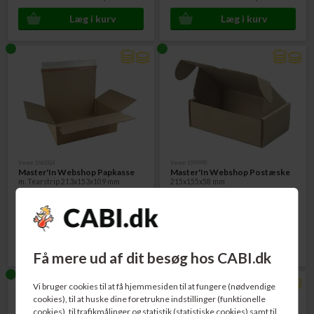
Varenr. 1681024
Varenr. 1599990
Master'In Webshop Papkasse
Master'In Webshop Postæske
m. Tearstrip 213x153x109 mm
215x155x58 mm
Pris v/20 stk - pr. stk:
Pris v/25 stk - pr. stk:
10,00
DKK
12,00
DKK
Få mere ud af dit besøg hos CABI.dk
Vi bruger cookies til at få hjemmesiden til at fungere (nødvendige
cookies), til at huske dine foretrukne indstillinger (funktionelle
cookies), til trafikmålinger og statistik (statistiske cookies) samt til