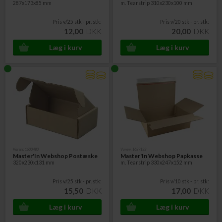
287x173x85 mm
m. Tearstrip 310x230x100 mm
Pris v/25 stk - pr. stk:
Pris v/20 stk - pr. stk:
12,00
DKK
20,00
DKK
Varenr. 1600480
Varenr. 1689133
Master'In Webshop Postæske
Master'In Webshop Papkasse
320x230x131 mm
m. Tearstrip 330x247x152 mm
Pris v/25 stk - pr. stk:
Pris v/10 stk - pr. stk:
15,50
DKK
17,00
DKK