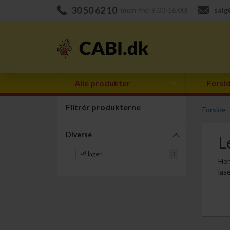
30 50 62 10
(man-fre: 9.00-16.00)
salg
Alle produkter
Forsi
Filtrér produkterne
Forside
Diverse
L
På lager
3
Her
las