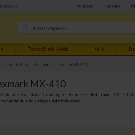
@cabi.dk
Support
Kontakt
M
de
Toner/Blæk Guide
Kurv
Be
»
Toner & Blæk
»
Lexmark
»
Lexmark MX-410
exmark MX-410
 finder du Lexmark lasertoner og reservedele til din Lexmark MX-410. 
ertoner får du altid optimal udskriftskvalitet.