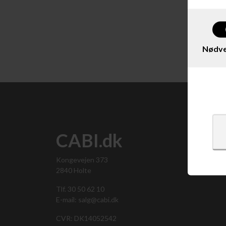
Vis 
Nødve
CABI.dk
Kongevejen 373
2840 Holte
Tlf. 30 50 62 10
E-mail: salg@cabi.dk
CVR: DK14052542