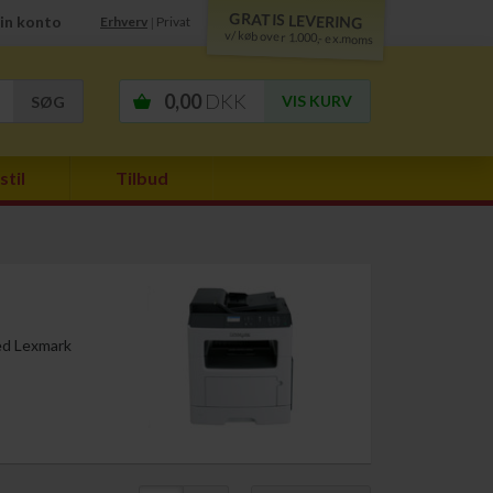
GRATIS LEVERING
in konto
Erhverv
Privat
|
v/ køb over 1.000,- ex.moms
0,00
DKK
VIS KURV
stil
Tilbud
Med Lexmark