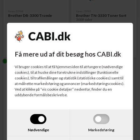
Varenr. 229968
Varenr. 229965
Brother DR-3300 Tromle
Brother TN-3330 Toner Sort
3.000 sider
1.298,00
DKK
688,00
DKK
Få mere ud af dit besøg hos CABI.dk
Vi bruger cookies til at få hjemmesiden til at fungere (nødvendige
cookies), til at huske dine foretrukne indstillinger (funktionelle
cookies), til trafikmålinger og statistik (statistiske cookies) samt til
at målrette markedsføring og annoncer (markedsføringscookies).
Ved at klikke på ”vis cookie detaljer” nedenfor, finder du en
uddybende formålsbeskrivelse.
Varenr. 229966
Brother TN-3380 Toner Sort
8.000 sider
Nødvendige
Markedsføring
1.059,00
DKK