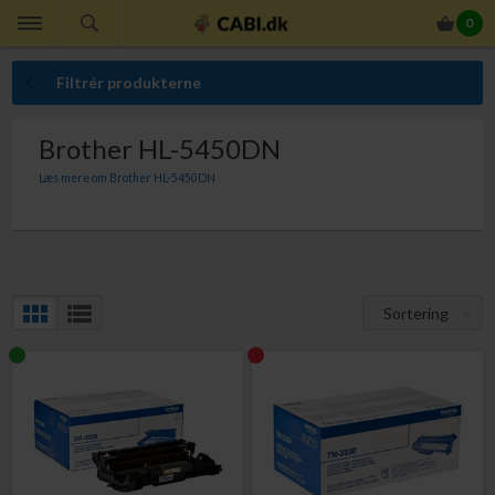
0
Filtrér produkterne
Brother HL-5450DN
Læs mere om Brother HL-5450DN
Her finder du Brother tonerpatroner til din Brother HL-5450DN. Med originale
Brother tonerpatroner er du altid sikker på perfekt ensartet udskriftskvalitet.
Sortering