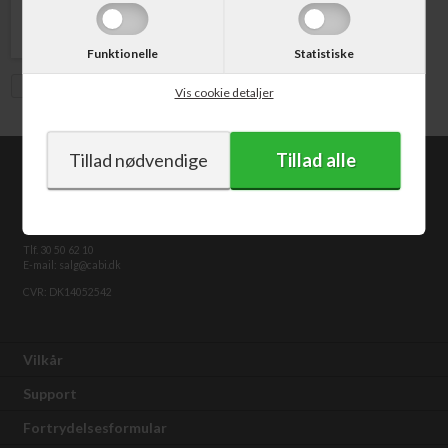
Funktionelle
Statistiske
Vis med moms
Vis cookie detaljer
CABI.dk
Kongevejen 373
2840 Holte
Tlf. 30 50 62 10
E-mail: salg@cabi.dk
CVR: DK14052542
Vilkår
Support
Fortrydelsesformular