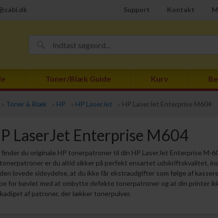
@cabi.dk
Support
Kontakt
M
de
Toner/Blæk Guide
Kurv
Be
»
Toner & Blæk
»
HP
»
HP LaserJet
»
HP LaserJet Enterprise M604
P LaserJet Enterprise M604
 finder du originale HP tonerpatroner til din HP LaserJet Enterprise M-6
tonerpatroner er du altid sikker på perfekt ensartet udskriftskvalitet, in
 den lovede sideydelse, at du ikke får ekstraudgifter som følge af kassere
ppe for bøvlet med at ombytte defekte tonerpatroner og at din printer ikk
kadiget af patroner, der lækker tonerpulver.