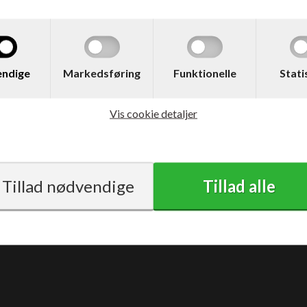
med moms
ndige
Markedsføring
Funktionelle
Stati
Vis cookie detaljer
Vilkår
Support