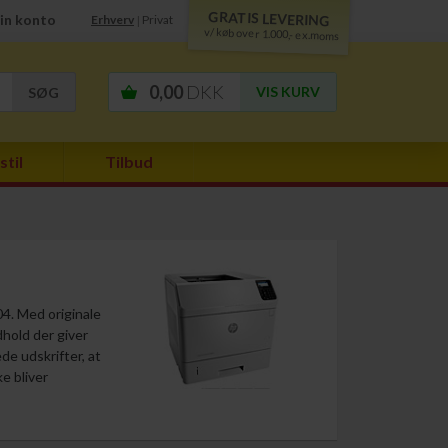
GRATIS LEVERING
in konto
Erhverv
Privat
|
v/ køb over 1.000,- ex.moms
0,00
DKK
VIS KURV
stil
Tilbud
04. Med originale
dhold der giver
de udskrifter, at
e bliver