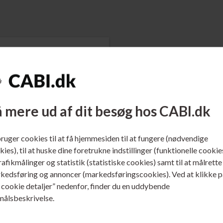
 mere ud af dit besøg hos CABI.dk
bruger cookies til at få hjemmesiden til at fungere (nødvendige
 CF281A
ies), til at huske dine foretrukne indstillinger (funktionelle cookie
o. 81A / CF281A LaserJet
trafikmålinger og statistik (statistiske cookies) samt til at målrette
erpatron Sort 10.500 sider
kedsføring og annoncer (markedsføringscookies). Ved at klikke p
s cookie detaljer” nedenfor, finder du en uddybende
ere...
målsbeskrivelse.
1.674,00
DKK