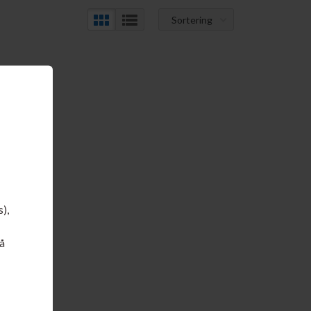
Sortering
s),
å