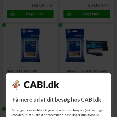
163,00
DKK
604,00
DKK
Varenr. LC527XLBK
Varenr. LC527XLC
Brother LC-527XLBK
Brother LC-527XLC Blækpatron
Blækpatron Sort 3.000 sider
Cyan 2.000 sider
402,00
DKK
255,00
DKK
Få mere ud af dit besøg hos CABI.dk
Vi bruger cookies til at få hjemmesiden til at fungere (nødvendige
cookies), til at huske dine foretrukne indstillinger (funktionelle