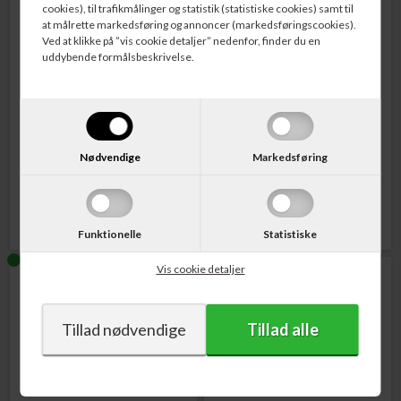
cookies), til trafikmålinger og statistik (statistiske cookies) samt til
at målrette markedsføring og annoncer (markedsføringscookies).
Ved at klikke på ”vis cookie detaljer” nedenfor, finder du en
uddybende formålsbeskrivelse.
Varenr. LC527XLM
Varenr. LC527XLVAL
Brother LC-527XLM
Brother LC-527XLVAL
Blækpatron Magenta 2.000 sider
Blækpatron
Rabatpakke
med 1 af
hver farve
Nødvendige
Markedsføring
255,00
DKK
1.032,00
DKK
Funktionelle
Statistiske
Vis cookie detaljer