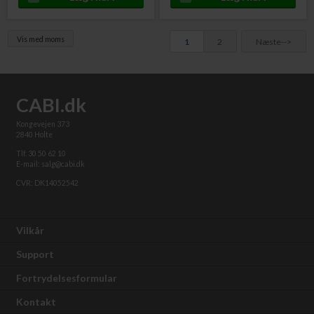
Vis med moms
1
2
Næste-->
CABI.dk
Kongevejen 373
2840 Holte
Tlf. 30 50 62 10
E-mail: salg@cabi.dk
CVR: DK14052542
Vilkår
Support
Fortrydelsesformular
Kontakt