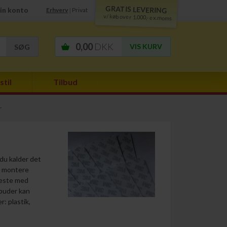
GRATIS LEVERING
in konto
Erhverv
Privat
|
v/ køb over 1.000,- ex.moms
0,00
DKK
VIS KURV
stil
Tilbud
r
u kalder det
t montere
meste med
epuder kan
: plastik,