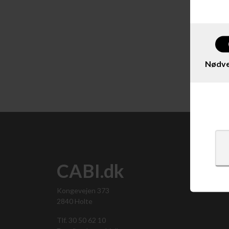
Nødve
Vis 
CABI.dk
Kongevejen 373
2840 Holte
Tlf. 30 50 62 10