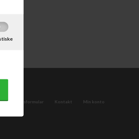
DKK
stiske
Fortrydelsesformular
Kontakt
Min konto