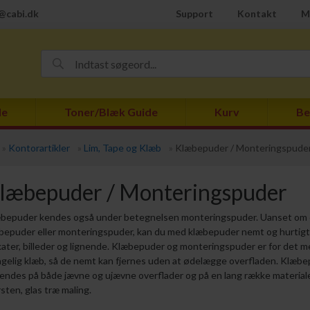
@cabi.dk
Support
Kontakt
M
de
Toner/Blæk Guide
Kurv
Be
»
Kontorartikler
»
Lim, Tape og Klæb
»
Klæbepuder / Monteringspude
læbepuder / Monteringspuder
bepuder kendes også under betegnelsen monteringspuder. Uanset om d
bepuder eller monteringspuder, kan du med klæbepuder nemt og hurtig
kater, billeder og lignende. Klæbepuder og monteringspuder er for det 
agelig klæb, så de nemt kan fjernes uden at ødelægge overfladen. Klæb
endes på både jævne og ujævne overflader og på en lang række materialer
sten, glas træ maling.