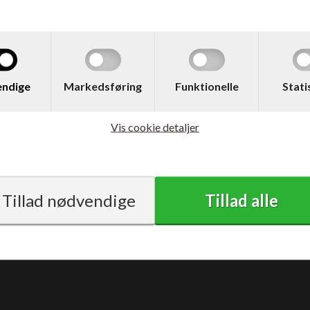
44,00
DKK
43,00
ndige
Markedsføring
Funktionelle
Stati
med moms
Vis cookie detaljer
Vilkår
Support