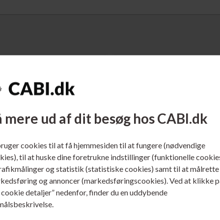
 mere ud af dit besøg hos CABI.dk
bruger cookies til at få hjemmesiden til at fungere (nødvendige
ies), til at huske dine foretrukne indstillinger (funktionelle cookie
. 400098267
Varenr. 410389
trafikmålinger og statistik (statistiske cookies) samt til at målrette
x Tack-All Klæbegummi 90
Select Dobbeltsidet
kedsføring og annoncer (markedsføringscookies). Ved at klikke p
nter 50 gram
Klæbepude 25x12 mm Aftagelig
s cookie detaljer” nedenfor, finder du en uddybende
stk
ere...
Læs mere...
målsbeskrivelse.