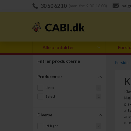
30 50 62 10
(man-fre: 9.00-16.00)
salg
Alle produkter
Forsi
Filtrér produkterne
Forside
Producenter
K
Linex
1
Klæ
Select
1
klæ
pla
aft
Diverse
anv
mur
På lager
2