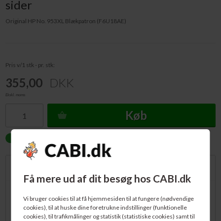
sider
Original HP No. 953XL Blækpatron (F6U18AE)
Pris v/1 stk - pr. stk:
355,00
DKK
Ekskl. moms
Køb
PÅ LAGER.
Forventet levering: 1-2 dage
Beskrivelse
Få mere ud af dit besøg hos CABI.dk
Original og fabriksny HP No. 953XL Blækpatron. Passer bl.a. til: HP
Vi bruger cookies til at få hjemmesiden til at fungere (nødvendige
OfficeJet Pro 7720, OfficeJet Pro 7730, OfficeJet Pro 7740, OfficeJet
cookies), til at huske dine foretrukne indstillinger (funktionelle
Pro 8210, OfficeJet Pro 8218, OfficeJet Pro 8710, OfficeJet Pro 8715,
cookies), til trafikmålinger og statistik (statistiske cookies) samt til
OfficeJet Pro 8718, OfficeJet Pro 8720, OfficeJet Pro 8725,