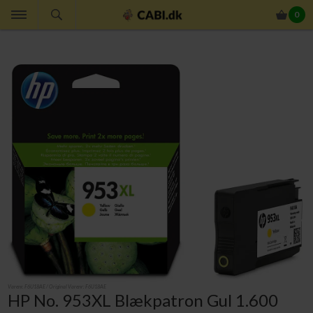
0
Varenr.
F6U18AE
/ Original Varenr:
F6U18AE
HP No. 953XL Blækpatron Gul 1.600