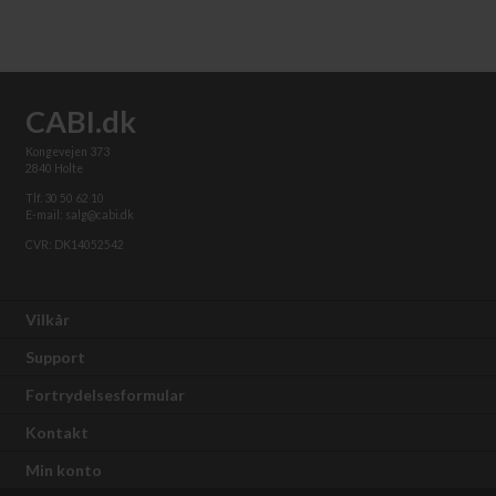
CABI.dk
Kongevejen 373
2840 Holte
Tlf. 30 50 62 10
E-mail: salg@cabi.dk
CVR: DK14052542
Vilkår
Support
Fortrydelsesformular
Kontakt
Min konto