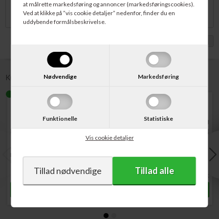
at målrette markedsføring og annoncer (markedsføringscookies).
OfficeJet Pro 8730 og OfficeJet Pro 8740.
Ved at klikke på ”vis cookie detaljer” nedenfor, finder du en
uddybende formålsbeskrivelse.
Vis med moms
Nødvendige
Markedsføring
Kunder købte også
Funktionelle
Statistiske
Vis cookie detaljer
Varenr. F6U16AE
Varenr. F6U17AE
Varenr. L0S70AE
HP No. 953XL
HP No. 953XL
HP No. 953XL
Blækpatron Cyan 1.600 sider
Blækpatron Magenta 1.600
Blækpatron Sort 2.000 sider
sider
336,00
DKK
355,00
DKK
488,00
DKK