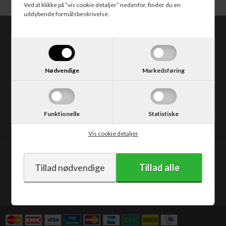
vælge en gulvventilator. Hvis pladsen er
Ved at klikke på ”vis cookie detaljer” nedenfor, finder du en
trang, er løsningen måske en
uddybende formålsbeskrivelse.
tårnventilator.
CABI.dk
Kongevejen 373
2840 Holte
Nødvendige
Markedsføring
Tlf. 30 50 62 10
E-mail: salg@cabi.dk
CVR: DK14052542
Funktionelle
Statistiske
Vilkår
Vis cookie detaljer
Support
Fortrydelsesformular
Kontakt
Min konto