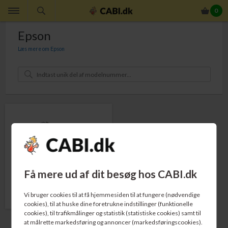
0
Epson
Læs mere om Epson
Søger du Epson lasertoner og blækpatroner? Komplet sortiment af Epson
lasertoner og Epson blækpatroner hos cabi.dk. Bestil Epson lasertoner og
blækpatroner hos os, og du får du absolut billigste pris og omgående levering. Vi
leverer selvfølgelig Epson lasertoner og Epson blækpatroner fra dag til dag
(hverdage). Når du bestiller Epson toner og blæk, kan du med fordel benytte
vores
QuickGuide
her på på siden. Du indtaster blot en del af modelnavnet på
din Epson maskine, vælger den foreslåede produktkategori og får så en oversigt
over, hvilke Epson toner eller blækpatroner, der passer til netop din maskine.
QuickGuide
(kun Epson):
Få mere ud af dit besøg hos CABI.dk
Epson Blækpatroner
Vi bruger cookies til at få hjemmesiden til at fungere (nødvendige
cookies), til at huske dine foretrukne indstillinger (funktionelle
cookies), til trafikmålinger og statistik (statistiske cookies) samt til
at målrette markedsføring og annoncer (markedsføringscookies).