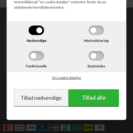
Ved at klikke på ”vis cookie detaljer” nedenfor, finder du en
uddybende formålsbeskrivelse.
CABI.dk
Kongevejen 373
2840 Holte
Nødvendige
Markedsføring
Tlf. 30 50 62 10
E-mail: salg@cabi.dk
CVR: DK14052542
Funktionelle
Statistiske
Vilkår
Vis cookie detaljer
Support
Fortrydelsesformular
Kontakt
Min konto