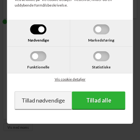
uddybende formålsbeskrivelse.
Nødvendige
Markedsføring
Funktionelle
Statistiske
Varenr. CF533A
HP No. 205A / CF533A LaserJet
Vis cookie detaljer
Printerpatron Magenta 900 sider
484,00
DKK
Vis med moms