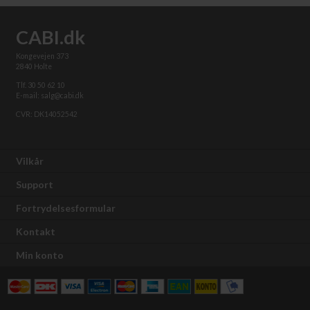
CABI.dk
Kongevejen 373
2840 Holte
Tlf. 30 50 62 10
E-mail: salg@cabi.dk
CVR: DK14052542
Vilkår
Support
Fortrydelsesformular
Kontakt
Min konto