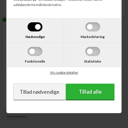
uddybende formålsbeskrivelse.
Nødvendige
Markedsføring
Funktionelle
Statistiske
Varenr. 225295
Epson T0715 Gepard
Vis cookie detaljer
Blækpatron
Rabatpakke
med 1 af
hver farve
459,00
DKK
Vis med moms