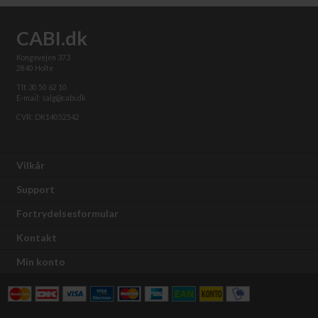
CABI.dk
Kongevejen 373
2840 Holte
Tlf. 30 50 62 10
E-mail: salg@cabi.dk
CVR: DK14052542
Vilkår
Support
Fortrydelsesformular
Kontakt
Min konto