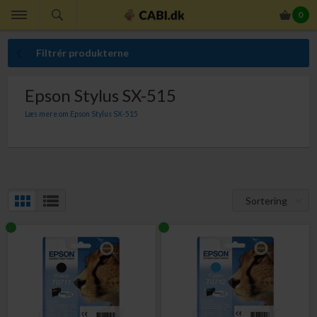
0
Filtrér produkterne
Epson Stylus SX-515
Læs mere om Epson Stylus SX-515
Her finder du Epson T0712 Gepard Blækpatron til Epson Stylus SX-515.
Sortering