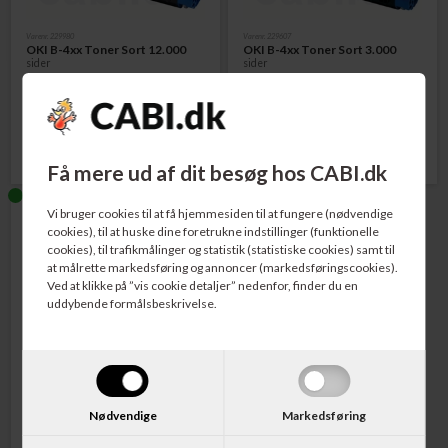
Varenr. 229980
Varenr. 229607
OKI B-4xx Toner Sort 12.000
OKI B-4xx Toner Sort 3.000
sider
sider
1.676,00
DKK
836,00
DKK
Få mere ud af dit besøg hos CABI.dk
Vi bruger cookies til at få hjemmesiden til at fungere (nødvendige
cookies), til at huske dine foretrukne indstillinger (funktionelle
cookies), til trafikmålinger og statistik (statistiske cookies) samt til
at målrette markedsføring og annoncer (markedsføringscookies).
Ved at klikke på ”vis cookie detaljer” nedenfor, finder du en
uddybende formålsbeskrivelse.
Varenr. 229609
OKI B-4xx Tromle Sort
Nødvendige
Markedsføring
1.160,00
DKK