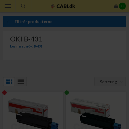
0
Filtrér produkterne
OKI B-431
Læs mere om OKI B-431
Her finder du OKI toner til din OKI B-431. Med OKI toner er du sikker på absolut
bedste udskriftskvalitet.
Sortering