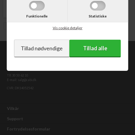
Funktionelle
Statistiske
Vis med moms
Vis cookie detaljer
CABI.dk
Kongevejen 373
2840 Holte
Tlf. 30 50 62 10
E-mail: salg@cabi.dk
CVR: DK14052542
Vilkår
Support
Fortrydelsesformular