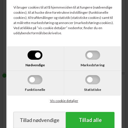
Vi bruger cookies til at få hjemmesiden til at fungere (nødvendige
cookies), til at huske dine foretrukne indstillinger (funktionelle
cookies), til trafikmålinger og statistik (statistiske cookies) samt til
at målrette markedsføring og annoncer (markedsføringscookies).
Ved at klikke på ”vis cookie detaljer” nedenfor, finder du en
Varenr. DK11218
Varenr. DK11219
uddybende formålsbeskrivelse.
Brother DK-11218 Rund Papir
Brother DK-11219 Rund Papir
Label ø 24 mm Sort på Hvid 1000 stk
Label ø 12 mm Sort på Hvid 1200 stk
112,00
DKK
110,00
DKK
Nødvendige
Markedsføring
Funktionelle
Statistiske
Vis cookie detaljer
Varenr. DK11221
Varenr. DK11234
Brother DK-11221 Kvadratisk
Brother DK-11234 Visitor