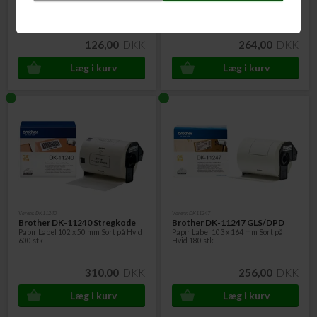
Papir Label 23 x 23 mm Sort på Hvid
Badge Papir Label 86 x 60 mm Sort på
1000 stk
Hvid 260 stk
126,00
DKK
264,00
DKK
Varenr. DK11240
Varenr. DK11247
Brother DK-11240 Stregkode
Brother DK-11247 GLS/DPD
Papir Label 102 x 50 mm Sort på Hvid
Papir Label 103 x 164 mm Sort på
600 stk
Hvid 180 stk
310,00
DKK
256,00
DKK