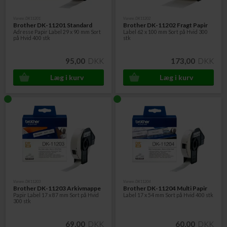
Varenr. DK11201
Varenr. DK11202
Brother DK-11201 Standard
Brother DK-11202 Fragt Papir
Adresse Papir Label 29 x 90 mm Sort
Label 62 x 100 mm Sort på Hvid 300
på Hvid 400 stk
stk
95,00
DKK
173,00
DKK
Varenr. DK11203
Varenr. DK11204
Brother DK-11203 Arkivmappe
Brother DK-11204 Multi Papir
Papir Label 17 x 87 mm Sort på Hvid
Label 17 x 54 mm Sort på Hvid 400 stk
300 stk
69,00
DKK
60,00
DKK