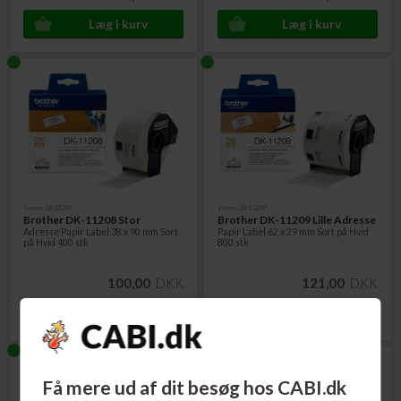
Varenr. DK11208
Varenr. DK11209
Brother DK-11208 Stor
Brother DK-11209 Lille Adresse
Adresse Papir Label 38 x 90 mm Sort
Papir Label 62 x 29 mm Sort på Hvid
på Hvid 400 stk
800 stk
100,00
DKK
121,00
DKK
Få mere ud af dit besøg hos CABI.dk