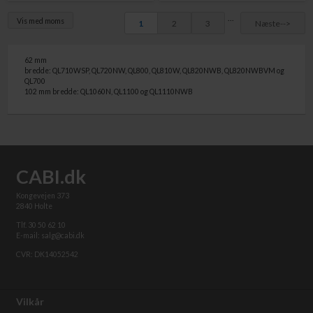
...
Vis med moms
1
2
3
Næste-->
62 mm
bredde: QL710WSP, QL720NW, QL800, QL810W, QL820NWB, QL820NWBVM og
QL700
102 mm bredde: QL1060N, QL1100 og QL1110NWB
CABI.dk
Kongevejen 373
2840 Holte
Tlf. 30 50 62 10
E-mail: salg@cabi.dk
CVR: DK14052542
Vilkår