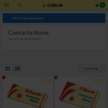
0
Filtrér produkterne
Contacta Notes
Læs mere om Contacta Notes
Contacta Notes er Esseltes kopi af de legendarisk 3M Post-it blokke.
Sortering