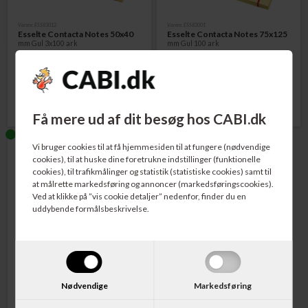
Varenr. ESS83012
Varenr. ESS83001
Esselte Contacta Notes 50x40
Esselte Contacta Notes 75x125
mm Gul 3x100 ark
mm Gul 100 ark
Pris v/288 pk. - pr. pk.:
Pris v/12 stk - pr. stk:
9,00
DKK
12,00
DKK
Få mere ud af dit besøg hos CABI.dk
Vi bruger cookies til at få hjemmesiden til at fungere (nødvendige
cookies), til at huske dine foretrukne indstillinger (funktionelle
cookies), til trafikmålinger og statistik (statistiske cookies) samt til
at målrette markedsføring og annoncer (markedsføringscookies).
Ved at klikke på ”vis cookie detaljer” nedenfor, finder du en
uddybende formålsbeskrivelse.
Varenr. ESS83003
Esselte Contacta Notes 75x75
mm Gul 100 ark
Nødvendige
Markedsføring
Pris v/12 stk - pr. stk:
8,00
DKK