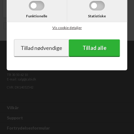
Funktionelle
Statistiske
Vis med moms
Vis cookie detaljer
CABI.dk
Kongevejen 373
2840 Holte
Tlf. 30 50 62 10
E-mail: salg@cabi.dk
CVR: DK14052542
Vilkår
Support
Fortrydelsesformular