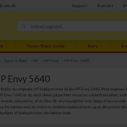
@cabi.dk
Support
Kontakt
M
de
Toner/Blæk Guide
Kurv
Be
»
Toner & Blæk
»
HP
»
HP Envy
»
HP Envy 5640
P Envy 5640
 finder du originale HP blækpatroner til din HP Envy 5640. Med original
 HP Envy 5640 er du altid sikker på perfekt ensartet udskriftskvalitet, indh
 lovede sideydelse, at du ikke får ekstraudgifter som følge af kasserede u
ppe for bøvlet med at ombytte defekte blækpatroner og at din printer ikke
kadiget af blækpatroner, der lækker blæk.