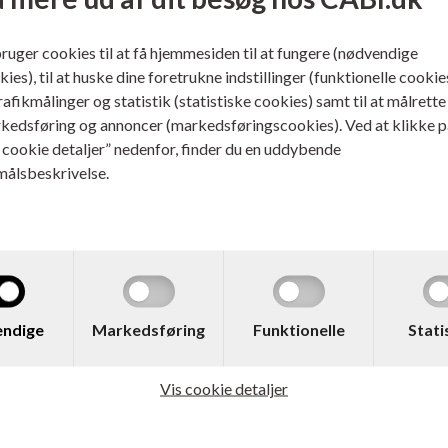
bruger cookies til at få hjemmesiden til at fungere (nødvendige
ies), til at huske dine foretrukne indstillinger (funktionelle cookie
trafikmålinger og statistik (statistiske cookies) samt til at målrette
kedsføring og annoncer (markedsføringscookies). Ved at klikke p
s cookie detaljer” nedenfor, finder du en uddybende
målsbeskrivelse.
 C2P07AE
Varenr. C2P05AE
No. 62XL Blækpatron CMY
HP No. 62XL Blækpatron S
ndige
Markedsføring
Funktionelle
Stati
ider
600 sider
ere...
Læs mere...
Vis cookie detaljer
429,00
DKK
415,00