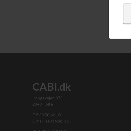
Vis 
CABI.dk
Kongevejen 373
2840 Holte
Tlf. 30 50 62 10
E-mail: salg@cabi.dk