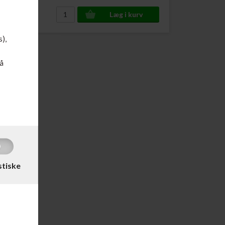
s),
å
ort
stiske
DKK