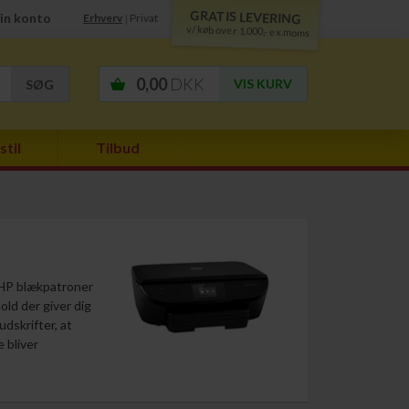
GRATIS LEVERING
in konto
Erhverv
Privat
|
v/ køb over 1.000,- ex.moms
0,00
DKK
VIS KURV
stil
Tilbud
e HP blækpatroner
old der giver dig
dskrifter, at
 bliver