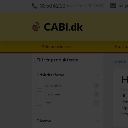
30 50 62 10
(man-fre: 9.00-16.00)
salg
Alle produkter
Forsi
Filtrér produkterne
Forside
Udskriftsfarve
H
Assorteret
1
Her
Flerfarvet
2
til
den
Sort
2
sli
bes
Diverse