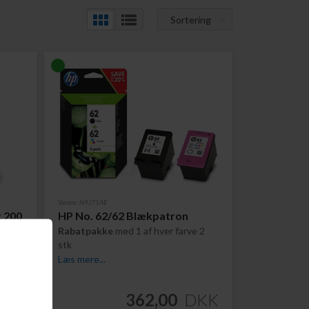
Sortering
Varenr. N9J71AE
t 200
HP No. 62/62 Blækpatron
Rabatpakke
med 1 af hver farve 2
stk
Læs mere...
DKK
362,00
DKK