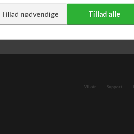
med moms
Vilkår
Support