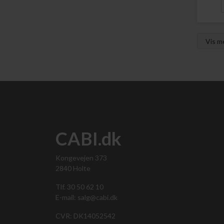
Vis 
CABI.dk
Kongevejen 373
2840 Holte
Tlf. 30 50 62 10
E-mail: salg@cabi.dk
CVR: DK14052542