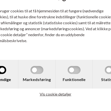
bruger cookies til at få hjemmesiden til at fungere (nødvendige
ies), til at huske dine foretrukne indstillinger (funktionelle cookie
trafikmålinger og statistik (statistiske cookies) samt til at målrette
kedsføring og annoncer (markedsføringscookies). Ved at klikke p
s cookie detaljer” nedenfor, finder du en uddybende
målsbeskrivelse.
 TN421Y
Varenr. 0BROTN423
her TN-421Y Toner Gul
Brother TN-423 Toner
 sider
Rabatpakke
med 1 af hver farv
ndige
Markedsføring
Funktionelle
Stati
ere...
Læs mere...
Vis cookie detaljer
709,00
DKK
4.467,00