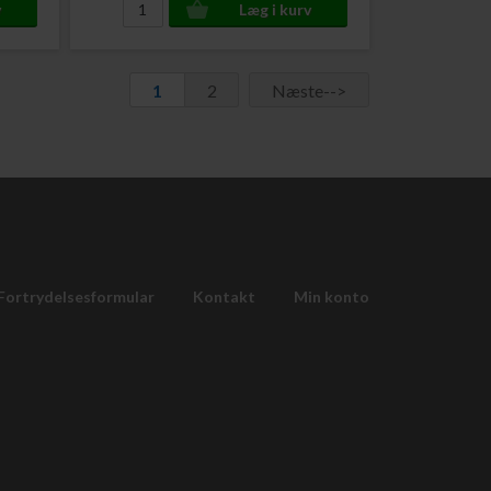
1
2
Næste-->
Fortrydelsesformular
Kontakt
Min konto