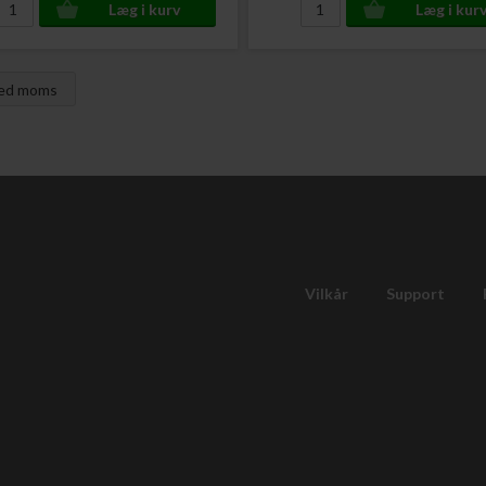
med moms
Vilkår
Support