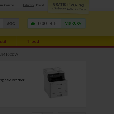
GRATIS LEVERING
in konto
Erhverv
Privat
|
v/ køb over 1.000,- ex.moms
0,00
DKK
VIS KURV
stil
Tilbud
-L8410CDW
iginale Brother