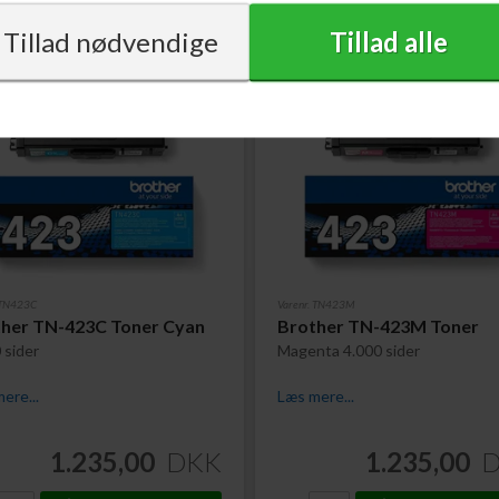
 TN423C
Varenr. TN423M
her TN-423C Toner Cyan
Brother TN-423M Toner
 sider
Magenta 4.000 sider
ere...
Læs mere...
1.235,00
DKK
1.235,00