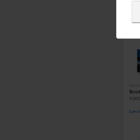
Varenr.
Brot
4.000
Læs m