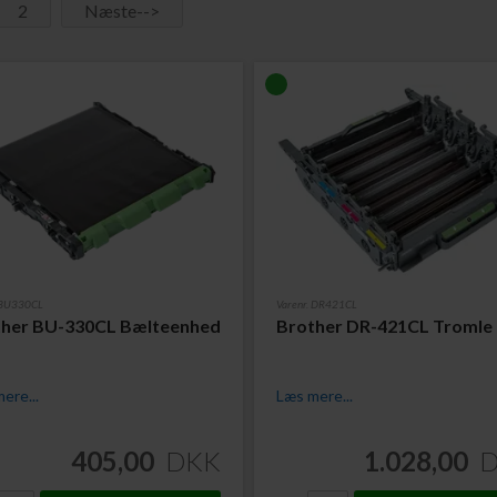
2
Næste-->
. BU330CL
Varenr. DR421CL
ther BU-330CL Bælteenhed
Brother DR-421CL Tromle
ere...
Læs mere...
405,00
DKK
1.028,00