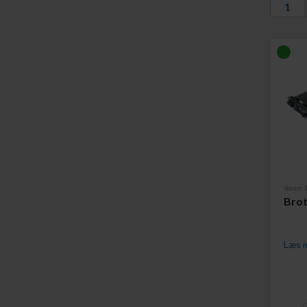
1
Varenr
Bro
Læs m