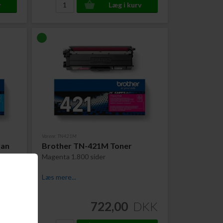
Varenr. TN421M
yan
Brother TN-421M Toner
Magenta 1.800 sider
Læs mere...
DKK
722,00
DKK