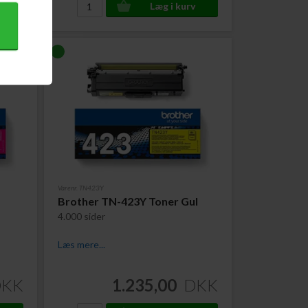
Varenr. TN423Y
Brother TN-423Y Toner Gul
4.000 sider
Læs mere...
DKK
1.235,00
DKK