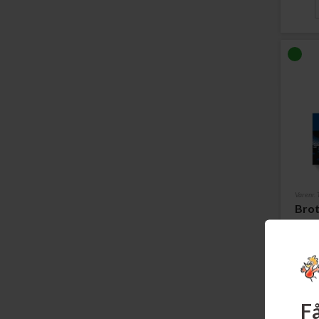
Varenr
Brot
3.000
Læs m
Få