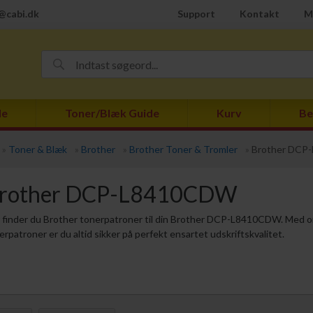
@cabi.dk
Support
Kontakt
M
de
Toner/Blæk Guide
Kurv
Be
»
Toner & Blæk
»
Brother
»
Brother Toner & Tromler
»
Brother DCP
rother DCP-L8410CDW
 finder du Brother tonerpatroner til din Brother DCP-L8410CDW. Med or
erpatroner er du altid sikker på perfekt ensartet udskriftskvalitet.