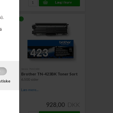
s),
å
Varenr. TN423BK
Brother TN-423BK Toner Sort
e
6.500 sider
stiske
Læs mere...
DKK
928,00
DKK