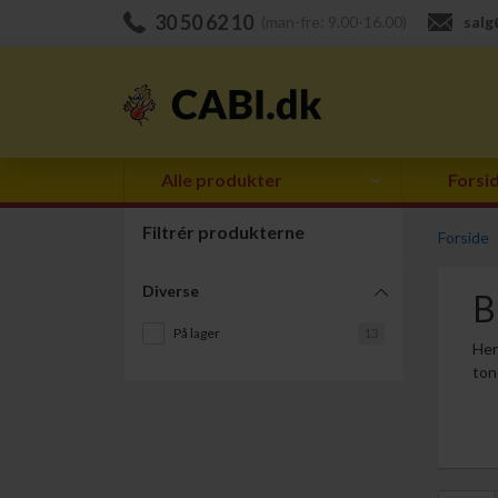
30 50 62 10
(man-fre: 9.00-16.00)
salg
Alle produkter
Forsi
Filtrér produkterne
Forside
Diverse
B
På lager
13
Her
ton