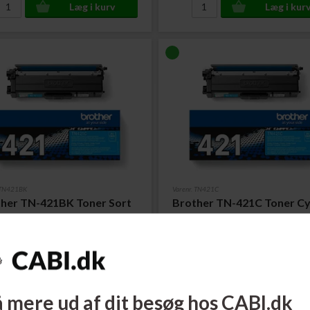
. TN421BK
Varenr. TN421C
her TN-421BK Toner Sort
Brother TN-421C Toner C
 sider
1.800 sider
ere...
Læs mere...
814,00
DKK
722,00
 mere ud af dit besøg hos CABI.dk