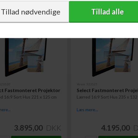
 523520
Varenr. 523525
ct Fastmonteret Projektor
Select Fastmonteret Proje
d 16:9 Sort Hus 221 x 125 cm
Lærred 16:9 Sort Hus 235 x 132
ere...
Læs mere...
3.895,00
DKK
4.195,00