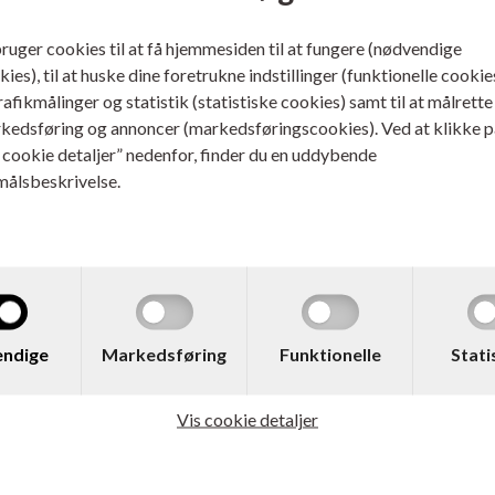
bruger cookies til at få hjemmesiden til at fungere (nødvendige
ies), til at huske dine foretrukne indstillinger (funktionelle cookie
trafikmålinger og statistik (statistiske cookies) samt til at målrette
kedsføring og annoncer (markedsføringscookies). Ved at klikke p
s cookie detaljer” nedenfor, finder du en uddybende
målsbeskrivelse.
 523085
Varenr. 523510
ect Rammemonteret
Select Fastmonteret Proje
ktor Lærred 4:3 Sort Hus 171 x
Lærred 16:9 Sort Hus 186 x 105
ndige
Markedsføring
Funktionelle
Stati
cm
ere...
Læs mere...
Vis cookie detaljer
3.495,00
DKK
3.495,00