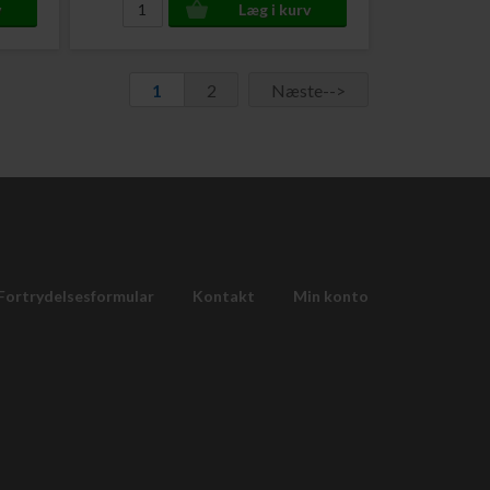
1
2
Næste-->
Fortrydelsesformular
Kontakt
Min konto