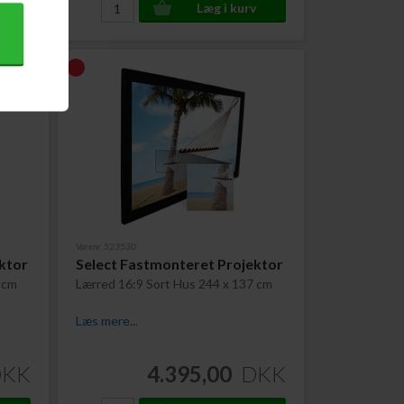
Varenr. 523530
ktor
Select Fastmonteret Projektor
 cm
Lærred 16:9 Sort Hus 244 x 137 cm
Læs mere...
DKK
4.395,00
DKK