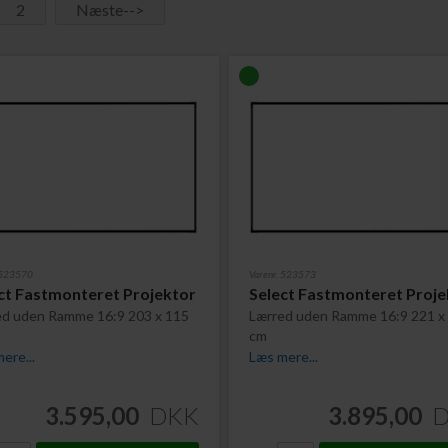
2
Næste-->
 523570
Varenr. 523573
ct Fastmonteret Projektor
Select Fastmonteret Proje
ed uden Ramme 16:9 203 x 115
Lærred uden Ramme 16:9 221 x
cm
ere...
Læs mere...
3.595,00
DKK
3.895,00