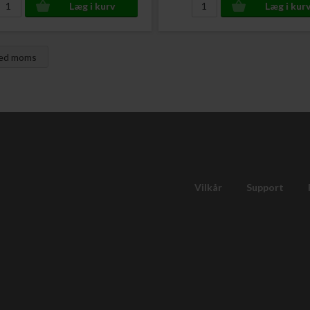
med moms
Vilkår
Support