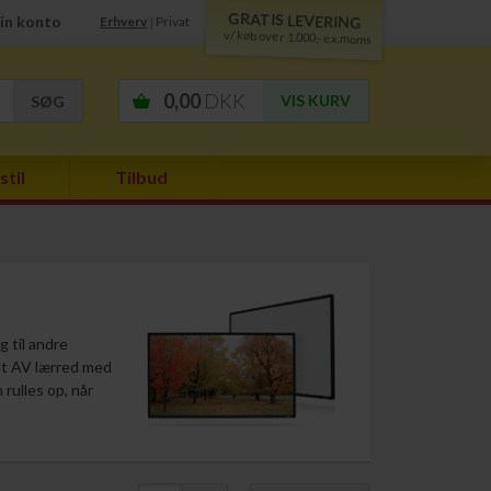
GRATIS LEVERING
in konto
Erhverv
Privat
|
v/ køb over 1.000,- ex.moms
0,00
DKK
VIS KURV
stil
Tilbud
 til andre
et AV lærred med
rulles op, når