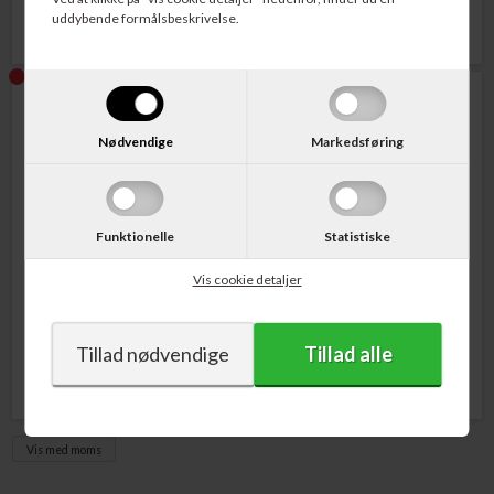
uddybende formålsbeskrivelse.
Nødvendige
Markedsføring
Funktionelle
Statistiske
Varenr. N9K06AE
Varenr. N9K05AE
HP No. 304 Blækpatron Sort
HP No. 304 Blækpatron Tri-
Vis cookie detaljer
120 sider
Color 100 sider
126,00
DKK
126,00
DKK
Vis med moms