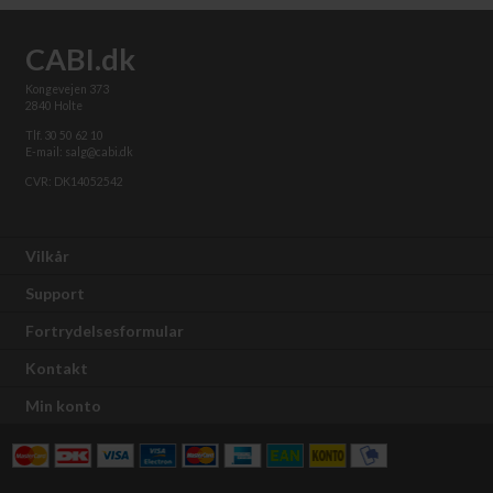
CABI.dk
Kongevejen 373
2840 Holte
Tlf. 30 50 62 10
E-mail: salg@cabi.dk
CVR: DK14052542
Vilkår
Support
Fortrydelsesformular
Kontakt
Min konto