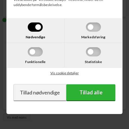
uddybende formålsbeskrivelse.
Nødvendige
Markedsføring
Funktionelle
Statistiske
Varenr. L0S07AE
Varenr. CN459-60375
HP No. 973X Blækpatron Sort
HP PageWide Pro 477dw m.fl.
Vis cookie detaljer
10.000 sider
Duplex Module
1.172,00
DKK
1.080,00
DKK
Vis med moms