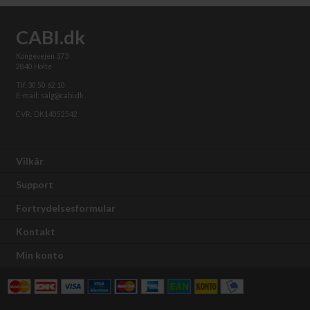
CABI.dk
Kongevejen 373
2840 Holte
Tlf. 30 50 62 10
E-mail: salg@cabi.dk
CVR: DK14052542
Vilkår
Support
Fortrydelsesformular
Kontakt
Min konto