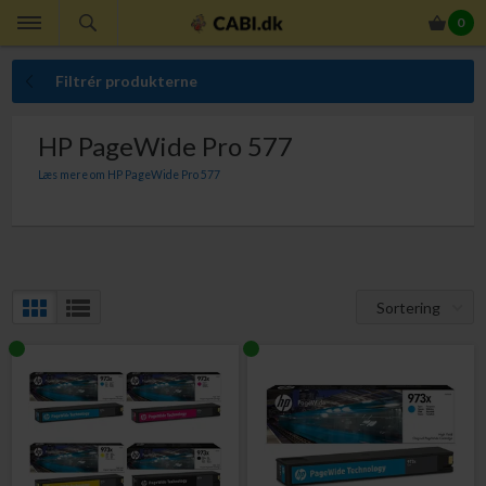
0
Filtrér produkterne
HP PageWide Pro 577
Læs mere om HP PageWide Pro 577
Her finder du originale HP blækpatroner til din HP PageWide Pro 577. Med
originale HP blækpatroner til HP PageWide Pro 577 er du altid sikker på
perfekt ensartet udskriftskvalitet, indhold der giver dig den lovede sideydelse,
at du ikke får ekstraudgifter som følge af kasserede udskrifter, at slippe for
bøvlet med at ombytte defekte blækpatroner og at din printer ikke bliver
beskadiget af blækpatroner, der lækker blæk.
Sortering