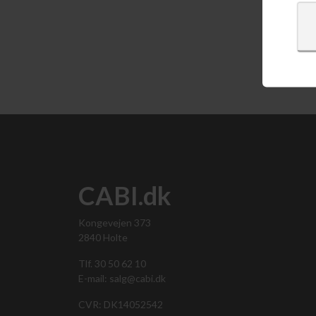
Vis 
CABI.dk
Kongevejen 373
2840 Holte
Tlf. 30 50 62 10
E-mail: salg@cabi.dk
CVR: DK14052542