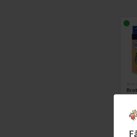
Varenr.
Brot
Blækp
Læs m
Få