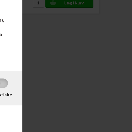
s),
å
stiske
DKK