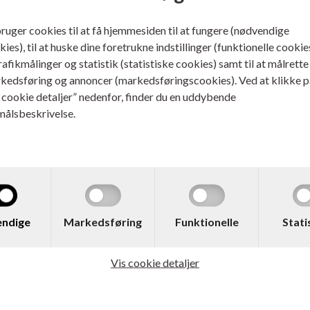
bruger cookies til at få hjemmesiden til at fungere (nødvendige
ies), til at huske dine foretrukne indstillinger (funktionelle cookie
trafikmålinger og statistik (statistiske cookies) samt til at målrette
kedsføring og annoncer (markedsføringscookies). Ved at klikke p
s cookie detaljer” nedenfor, finder du en uddybende
målsbeskrivelse.
. 0BROLC129XL
Varenr. 230349
her LC-129XL Blækpatron
Brother LC-129XLBK
tpakke
med 1 af hver farve
Blækpatron Sort 2.400 sider
ndige
Markedsføring
Funktionelle
Stati
ere...
Læs mere...
Vis cookie detaljer
741,00
DKK
271,00