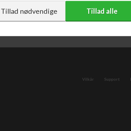
med moms
Vilkår
Support