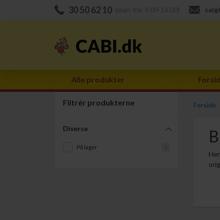
30 50 62 10
(man-fre: 9.00-16.00)
salg
Alle produkter
Forsi
Filtrér produkterne
Forside
Diverse
B
På lager
5
Her
ori