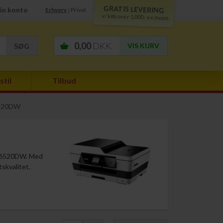
GRATIS LEVERING
in konto
Erhverv
Privat
|
v/ køb over 1.000,- ex.moms
0,00
DKK
VIS KURV
stil
Tilbud
6520DW
C-J6520DW. Med
tskvalitet.