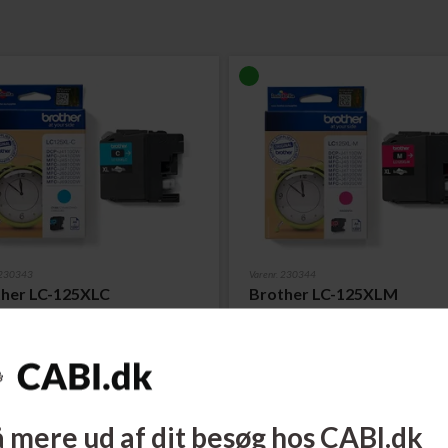
 230343
Varenr. 230344
her LC-125XLC
Brother LC-125XLM
atron Cyan 1.200 sider
Blækpatron Magenta 1.200 side
ere...
Læs mere...
174,00
DKK
174,00
 mere ud af dit besøg hos CABI.dk