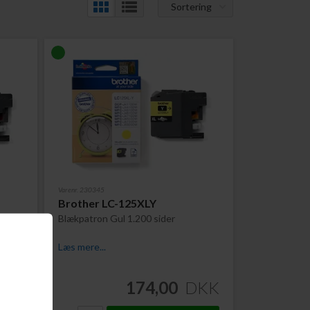
Sortering
Varenr. 230345
Brother LC-125XLY
r
Blækpatron Gul 1.200 sider
Læs mere...
DKK
174,00
DKK