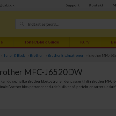
@cabi.dk
Support
Kontakt
M
de
Toner/Blæk Guide
Kurv
Be
»
Toner & Blæk
»
Brother
»
Brother Blækpatroner
»
Brother MFC-J
rother MFC-J6520DW
 kan du se, hvilke Brother blækpatroner, der passer til din Brother MF
ginale Brother blækpatroner er du altid sikker på perfekt ensartet udskrif