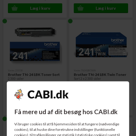
Varenr. 231538
Varenr. TN241BKTWIN
Brother TN-241BK Toner Sort
Brother TN-241BK Twin Toner
2.500 sider
Sort 2 x 2.500 sider
585,00
DKK
1.029,00
DKK
Få mere ud af dit besøg hos CABI.dk
Vi bruger cookies til at få hjemmesiden til at fungere (nødvendige
cookies), til at huske dine foretrukne indstillinger (funktionelle
cookies), til trafikmålinger og statistik (statistiske cookies) samt til