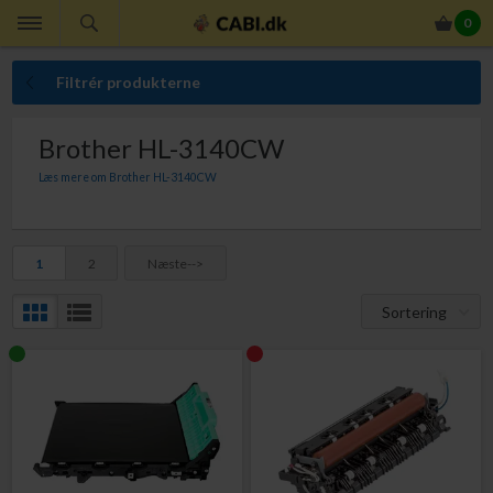
0
Filtrér produkterne
Brother HL-3140CW
Læs mere om Brother HL-3140CW
Her finder du Brother tonerpatroner til din Brother HL-3140CW. Med originale
Brother tonerpatroner er du altid sikker på perfekt ensartet udskriftskvalitet.
1
2
Næste-->
Sortering