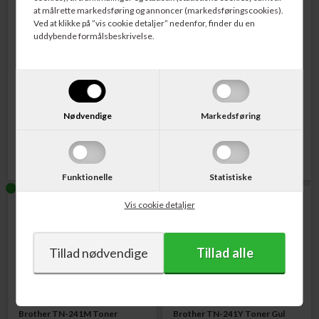
at målrette markedsføring og annoncer (markedsføringscookies).
Ved at klikke på ”vis cookie detaljer” nedenfor, finder du en
uddybende formålsbeskrivelse.
Varenr. 231539
Varenr. TN241CMY
Brother TN-241C Toner Cyan
Brother TN-241CMY Toner
1.400 sider
Sampak
CMY
Nødvendige
Markedsføring
562,00
DKK
1.507,00
DKK
Funktionelle
Statistiske
Vis cookie detaljer
Varenr. 231540
Varenr. 231541
Brother TN-241M Toner
Brother TN-241Y Toner Gul