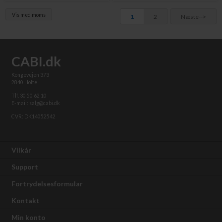
Vis med moms
1
2
Næste-->
CABI.dk
Kongevejen 373
2840 Holte
Tlf. 30 50 62 10
E-mail: salg@cabi.dk
CVR: DK14052542
Vilkår
Support
Fortrydelsesformular
Kontakt
Min konto