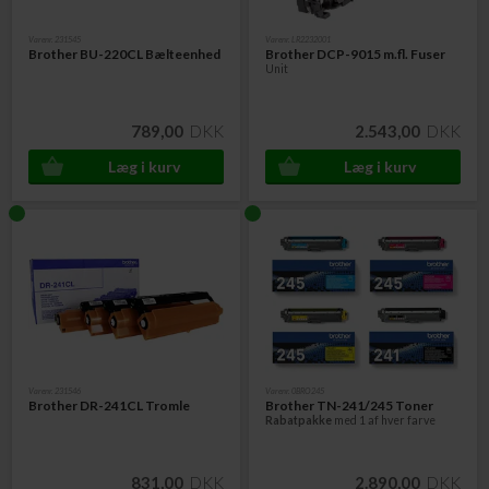
Varenr. 231545
Varenr. LR2232001
Brother BU-220CL Bælteenhed
Brother DCP-9015 m.fl. Fuser
Unit
789,00
DKK
2.543,00
DKK
Varenr. 231546
Varenr. 0BRO245
Brother DR-241CL Tromle
Brother TN-241/245 Toner
Rabatpakke
med 1 af hver farve
831,00
DKK
2.890,00
DKK