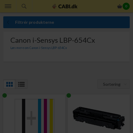
0
Filtrér produkterne
Canon i-Sensys LBP-654Cx
Læs mere om Canon i-Sensys LBP-654Cx
Mangler du Canon tonerpatroner til din Canon i-Sensys LBP-654Cx. Med Canon
tonerpatroner er du garanteret absolut bedste udskriftskvalitet.
Sortering