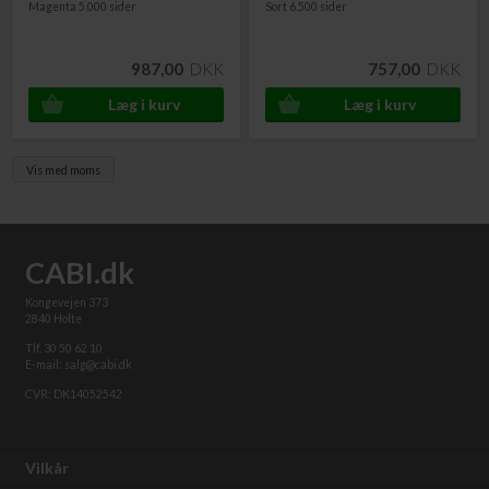
Magenta 5.000 sider
Sort 6.500 sider
987,00
DKK
757,00
DKK
Vis med moms
CABI.dk
Kongevejen 373
2840 Holte
Tlf. 30 50 62 10
E-mail: salg@cabi.dk
CVR: DK14052542
Vilkår