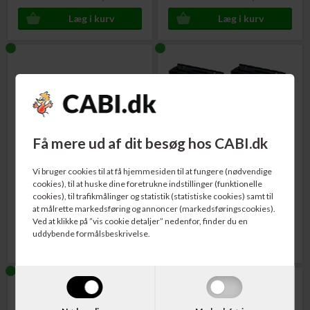
Få mere ud af dit besøg hos CABI.dk
Varenr. 1250C002
Varenr. 0CAN046H
Canon 046 Toner Cartridge
Canon 046H Toner
Rabatpakke
Vi bruger cookies til at få hjemmesiden til at fungere (nødvendige
Sort 2.200 sider
med 1 af hver farve
cookies), til at huske dine foretrukne indstillinger (funktionelle
cookies), til trafikmålinger og statistik (statistiske cookies) samt til
at målrette markedsføring og annoncer (markedsføringscookies).
575,00
DKK
3.570,00
DKK
Ved at klikke på ”vis cookie detaljer” nedenfor, finder du en
uddybende formålsbeskrivelse.