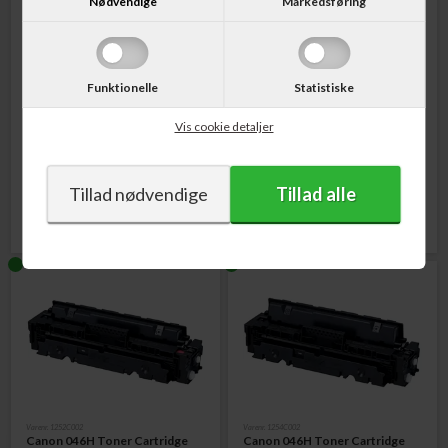
Nødvendige
Markedsføring
Funktionelle
Statistiske
Varenr. 1253C002
Varenr. 1251C002
Canon 046H Toner Cartridge
Canon 046H Toner Cartridge
Vis cookie detaljer
Cyan 5.000 sider
Gul 5.000 sider
986,00
DKK
1.004,00
DKK
Varenr. 1252C002
Varenr. 1254C002
Canon 046H Toner Cartridge
Canon 046H Toner Cartridge