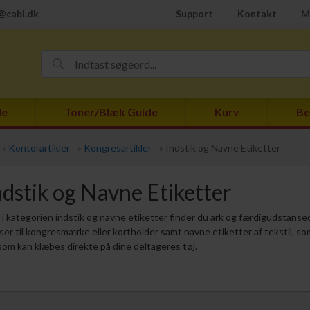
@cabi.dk
Support
Kontakt
M
de
Toner/Blæk Guide
Kurv
Be
»
Kontorartikler
»
Kongresartikler
»
Indstik og Navne Etiketter
ndstik og Navne Etiketter
 i kategorien indstik og navne etiketter finder du ark og færdigudstanse
ser til kongresmærke eller kortholder samt navne etiketter af tekstil, so
som kan klæbes direkte på dine deltageres tøj.