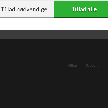
med moms
Vilkår
Support