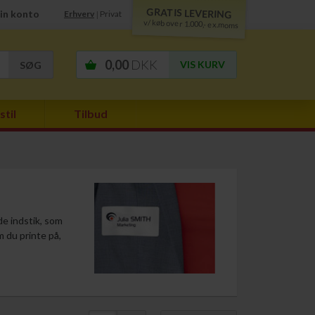
GRATIS LEVERING
in konto
Erhverv
Privat
|
v/ køb over 1.000,- ex.moms
0,00
DKK
VIS KURV
stil
Tilbud
de indstik, som
m du printe på,