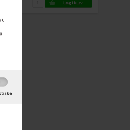
s),
å
stiske