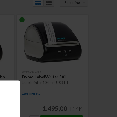
Sortering
Varenr. 2112554
rbo
Dymo LabelWriter 5XL
ETH
Labelprinter 104 mm USB ETH
Læs mere...
DKK
1.495,00
DKK