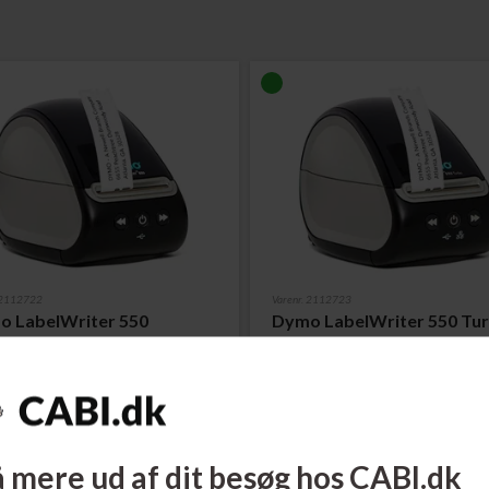
. 2112722
Varenr. 2112723
 LabelWriter 550
Dymo LabelWriter 550 Tu
printer 62 mm Sort USB
Labelprinter 62 mm Sort USB/
ere...
Læs mere...
895,00
DKK
1.195,00
 mere ud af dit besøg hos CABI.dk