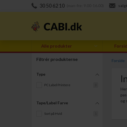
30 50 62 10
(man-fre: 9.00-16.00)
salg
Alle produkter
Forsi
Filtrér produkterne
Forside
Type
I
PC Label Printere
3
Her
pas
og 
Tape/Label Farve
Sort på Hvid
1