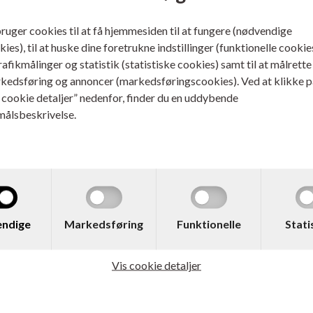
bruger cookies til at få hjemmesiden til at fungere (nødvendige
ies), til at huske dine foretrukne indstillinger (funktionelle cookie
trafikmålinger og statistik (statistiske cookies) samt til at målrette
kedsføring og annoncer (markedsføringscookies). Ved at klikke p
s cookie detaljer” nedenfor, finder du en uddybende
målsbeskrivelse.
 543501
 LabelWriter Aftale Kort
89 mm Sort på Hvid 300 stk
ndige
Markedsføring
Funktionelle
Stati
ere...
Vis cookie detaljer
146,00
DKK