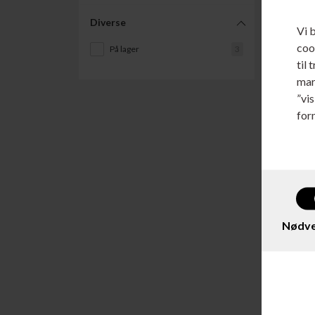
Diverse
Vi 
cook
På lager
3
til 
mar
”vi
for
Varenr.
Dymo
51 x 
Nødve
Læs m