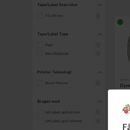
Tape/Label Størrelse
51 x 89 mm
1
Tape/Label Type
Papir
1
Ikke-Klæbende
1
Printer Teknologi
Varenr
Direct Thermo
3
Dymo
Label
Bruges med
Læs m
LW Labels op til 62 mm
2
LW Labels op til 104 mm
1
Få