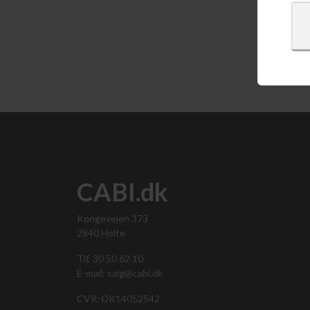
Vis 
CABI.dk
Kongevejen 373
2840 Holte
Tlf. 30 50 62 10
E-mail: salg@cabi.dk
CVR: DK14052542