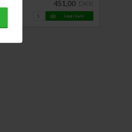
DKK
451,00
DKK