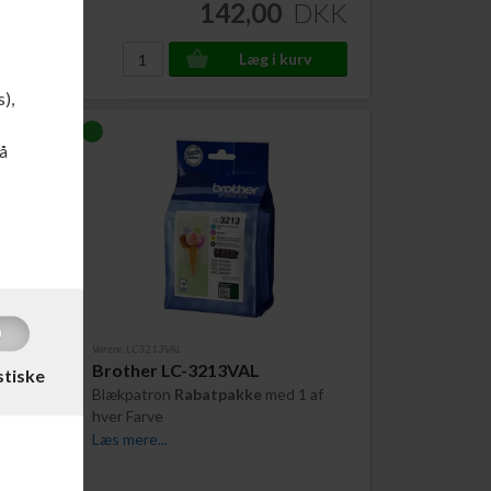
DKK
142,00
DKK
s),
å
Varenr. LC3213VAL
tron
Brother LC-3213VAL
stiske
Blækpatron
Rabatpakke
med 1 af
hver Farve
Læs mere...