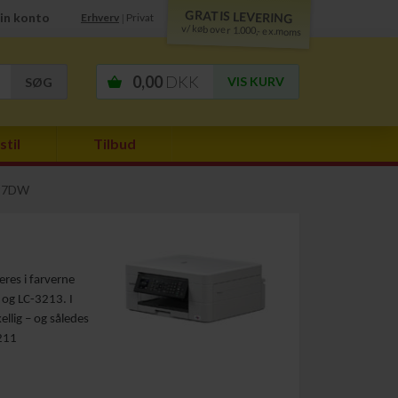
GRATIS LEVERING
in konto
Erhverv
Privat
|
v/ køb over 1.000,- ex.moms
0,00
DKK
VIS KURV
stil
Tilbud
497DW
res i farverne
 og LC-3213. I
ellig – og således
3211