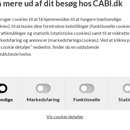
 mere ud af dit besøg hos CABI.dk
272,00
DKK
71,00
bruger cookies til at få hjemmesiden til at fungere (nødvendige
ies), til at huske dine foretrukne indstillinger (funktionelle cookie
trafikmålinger og statistik (statistiske cookies) samt til at målrette
kedsføring og annoncer (markedsføringscookies). Ved at klikke p
s cookie detaljer” nedenfor, finder du en uddybende
målsbeskrivelse.
 LC3213C
Varenr. LC3213M
her LC-3213C Blækpatron
Brother LC-3213M Blækpa
ndige
Markedsføring
Funktionelle
Stati
400 sider
Magenta 400 sider
Vis cookie detaljer
ere...
Læs mere...