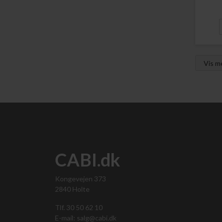
Vis 
CABI.dk
Kongevejen 373
2840 Holte
Tlf. 30 50 62 10
E-mail: salg@cabi.dk