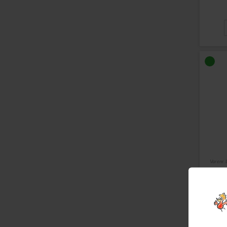
Varenr.
Brot
Blæk
hver 
Læs m