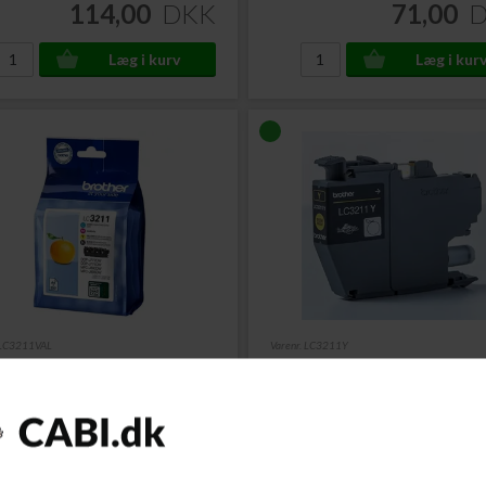
114,00
DKK
71,00
 LC3211VAL
Varenr. LC3211Y
her LC-3211VAL
Brother LC-3211Y Blækpa
patron
Rabatpakke
med 1 af
Gul 200 sider
Farve
ere...
Læs mere...