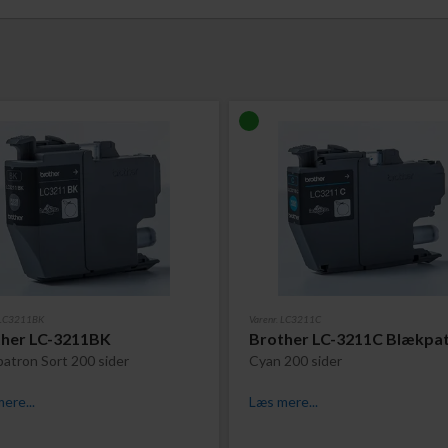
. LC3211BK
Varenr. LC3211C
ther LC-3211BK
Brother LC-3211C Blækpa
atron Sort 200 sider
Cyan 200 sider
ere...
Læs mere...