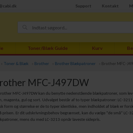
@cabi.dk
Support
Kontakt
M
de
Toner/Blæk Guide
Kurv
Be
»
Toner & Blæk
»
Brother
»
Brother Blækpatroner
»
Brother MFC-J
rother MFC-J497DW
 Brother MFC-J497DW kan du benytte nedenstående blækpatroner, som leve
n, magenta, gul og sort. Udvalget består af to typer blækpatroner: LC-3211
isk form og størrelse er de to typer identiske, men indholdet af blæk er forsk
å prisen. Er dit udskrivningsbehov begrænset, kan du vælge "de små" LC-
kpatroner, mens du med LC-3213 opnår laveste sidepris.