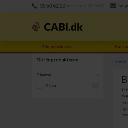
30 50 62 10
(man-fre: 9.00-16.00)
salg
Alle produkter
Forsi
Filtrér produkterne
Forside
Diverse
B
På lager
10
Til
cya
fys
ogs
blæ