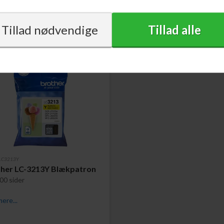
110,00
DKK
110,00
 LC3213Y
her LC-3213Y Blækpatron
00 sider
ere...