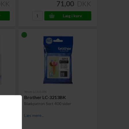
DKK
71,00
DKK
Varenr. LC3213BK
tron
Brother LC-3213BK
Blækpatron Sort 400 sider
Læs mere...