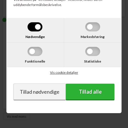
uddybende formålsbeskrivelse.
Nødvendige
Markedsføring
Funktionelle
Statistiske
Varenr. C13T03R140
Epson 102 EcoTank Blækflaske
Vis cookie detaljer
Sort 127 ml.
134,00
DKK
Vis med moms