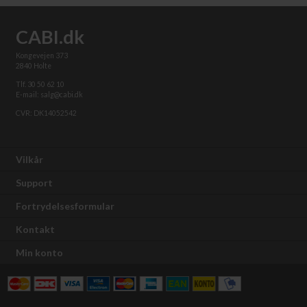
CABI.dk
Kongevejen 373
2840 Holte
Tlf. 30 50 62 10
E-mail: salg@cabi.dk
CVR: DK14052542
Vilkår
Support
Fortrydelsesformular
Kontakt
Min konto