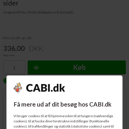
sider
Original HP No. 953XL Blækpatron (F6U16AE)
Pris v/1 stk - pr. stk:
336,00
DKK
Ekskl. moms
Køb
PÅ LAGER.
Forventet levering: 1-2 dage
Beskrivelse
Få mere ud af dit besøg hos CABI.dk
Original og fabriksny HP No. 953XL Blækpatron. Passer bl.a. til: HP
Vi bruger cookies til at få hjemmesiden til at fungere (nødvendige
OfficeJet Pro 7720, OfficeJet Pro 7730, OfficeJet Pro 7740, OfficeJet
cookies), til at huske dine foretrukne indstillinger (funktionelle
Pro 8210, OfficeJet Pro 8218, OfficeJet Pro 8710, OfficeJet Pro 8715,
cookies), til trafikmålinger og statistik (statistiske cookies) samt til
OfficeJet Pro 8718, OfficeJet Pro 8720, OfficeJet Pro 8725,