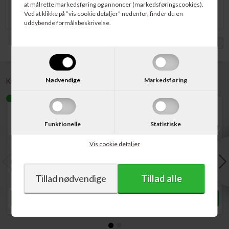
at målrette markedsføring og annoncer (markedsføringscookies).
OfficeJet Pro 8730 og OfficeJet Pro 8740.
Ved at klikke på ”vis cookie detaljer” nedenfor, finder du en
uddybende formålsbeskrivelse.
Vis med moms
Nødvendige
Markedsføring
Kunder købte også
Funktionelle
Statistiske
Vis cookie detaljer
Varenr. F6U18AE
Varenr. F6U17AE
Varenr. L0S70AE
HP No. 953XL
HP No. 953XL
HP No. 953XL
Blækpatron Gul 1.600 sider
Blækpatron Magenta 1.600
Blækpatron Sort 2.000 sider
sider
355,00
DKK
355,00
DKK
488,00
DKK