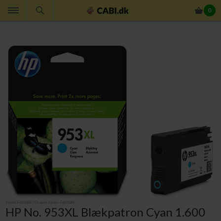
0
Varenr.
F6U16AE
/ Original Varenr:
F6U16AE
HP No. 953XL Blækpatron Cyan 1.600