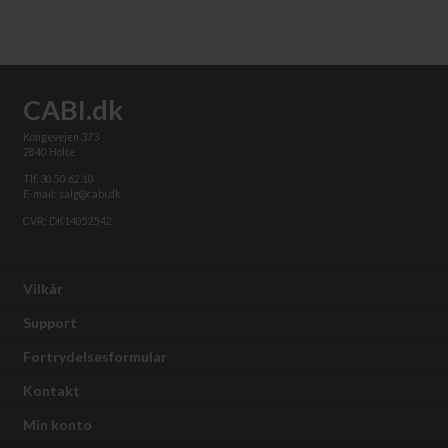
CABI.dk
Kongevejen 373
2840 Holte
Tlf. 30 50 62 10
E-mail: salg@cabi.dk
CVR: DK14052542
Vilkår
Support
Fortrydelsesformular
Kontakt
Min konto