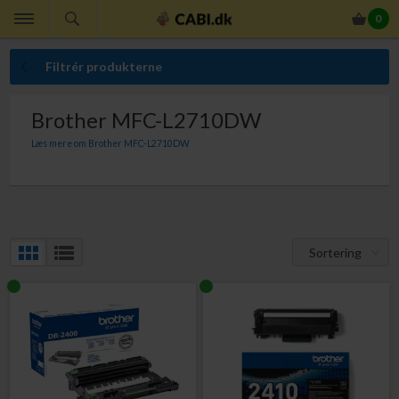
0
Filtrér produkterne
Brother MFC-L2710DW
Læs mere om Brother MFC-L2710DW
Til Brother MFC-L2710DW skal du bruge nedenstående
tonerpatroner. Du kan vælge mellem TN-2410 og TN-2420. I
fysisk form og størrelse er de to typer identiske, men indholdet
af toner er forskellig – og således også prisen. Er dit
Sortering
udskrivningsbehov begrænset, kan du vælge "de lille"
tonerpatron (TN-2410), mens du med TN-2420 opnår laveste
sidepris.