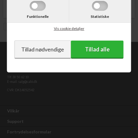
Funktionelle
Statistiske
Vis med moms
Vis cookie detaljer
CABI.dk
Kongevejen 373
2840 Holte
Tlf. 30 50 62 10
E-mail: salg@cabi.dk
CVR: DK14052542
Vilkår
Support
Fortrydelsesformular