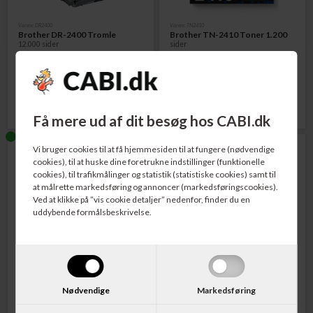
Varenr. DR2400
Varenr. TN2410
Brother DR-2400 Tromle
Brother TN-2410 Toner 1.200
12.000 sider
sider
636,00
DKK
376,00
DKK
Få mere ud af dit besøg hos CABI.dk
Vi bruger cookies til at få hjemmesiden til at fungere (nødvendige
cookies), til at huske dine foretrukne indstillinger (funktionelle
cookies), til trafikmålinger og statistik (statistiske cookies) samt til
at målrette markedsføring og annoncer (markedsføringscookies).
Ved at klikke på ”vis cookie detaljer” nedenfor, finder du en
uddybende formålsbeskrivelse.
Varenr. TN2420
Varenr. TN2420TWIN
Brother TN-2420 Toner 3.000
Brother TN-2420TWIN Toner 2
sider
x 3.000 sider
Nødvendige
Markedsføring
655,00
DKK
1.254,00
DKK