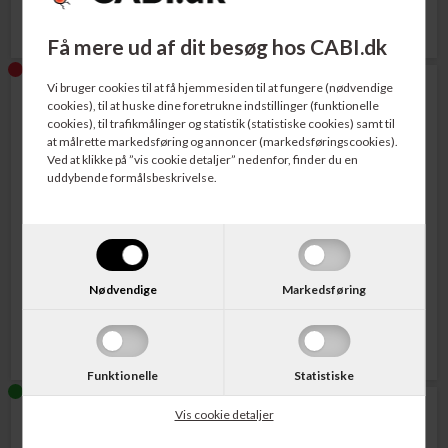
Få mere ud af dit besøg hos CABI.dk
Vi bruger cookies til at få hjemmesiden til at fungere (nødvendige
cookies), til at huske dine foretrukne indstillinger (funktionelle
cookies), til trafikmålinger og statistik (statistiske cookies) samt til
at målrette markedsføring og annoncer (markedsføringscookies).
Ved at klikke på ”vis cookie detaljer” nedenfor, finder du en
uddybende formålsbeskrivelse.
Varenr. F6U68AE
Varenr. F6U67AE
HP No. 302XL Blækpatron Sort
HP No. 302XL Blækpatron Tri-
480 sider
Colour 330 sider
Nødvendige
Markedsføring
324,00
DKK
316,00
DKK
Funktionelle
Statistiske
Vis cookie detaljer