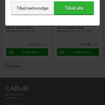
Varenr. B7RT9AE
Varenr. B7RT8AE
HP No. 302XL/304XL
HP No. 302XL/304XL
Blækpatron Sort 300 sider
Blækpatron Tri-Color 300 sider
262,00
DKK
318,00
DKK
Vis med moms
CABI.dk
Kongevejen 373
2840 Holte
Tlf. 30 50 62 10