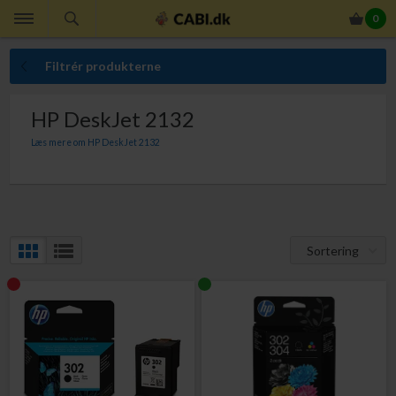
0
Filtrér produkterne
HP DeskJet 2132
Læs mere om HP DeskJet 2132
Originale HP blækpatroner til HP DeskJet 2132.
Sortering