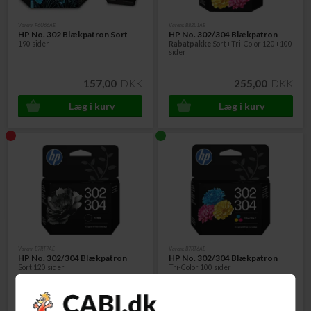
Varenr. F6U66AE
Varenr. B82L1AE
HP No. 302 Blækpatron Sort
HP No. 302/304 Blækpatron
190 sider
Rabatpakke
Sort+Tri-Color 120+100
sider
157,00
DKK
255,00
DKK
Varenr. B7RT7AE
Varenr. B7RT6AE
HP No. 302/304 Blækpatron
HP No. 302/304 Blækpatron
Sort 120 sider
Tri-Color 100 sider
134,00
DKK
134,00
DKK