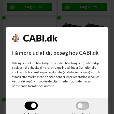
Få mere ud af dit besøg hos CABI.dk
Varenr. 1250C002
Varenr. 0CAN046H
Canon 046 Toner Cartridge
Canon 046H Toner
Rabatpakke
Vi bruger cookies til at få hjemmesiden til at fungere (nødvendige
Sort 2.200 sider
med 1 af hver farve
cookies), til at huske dine foretrukne indstillinger (funktionelle
cookies), til trafikmålinger og statistik (statistiske cookies) samt til
at målrette markedsføring og annoncer (markedsføringscookies).
575,00
DKK
3.570,00
DKK
Ved at klikke på ”vis cookie detaljer” nedenfor, finder du en
uddybende formålsbeskrivelse.