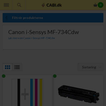
0
Filtrér produkterne
Canon i-Sensys MF-734Cdw
Læs mere om Canon i-Sensys MF-734Cdw
Mangler du Canon tonerpatroner til din Canon i-Sensys MF-734Cdw. Med
Canon tonerpatroner er du garanteret absolut bedste udskriftskvalitet.
Sortering