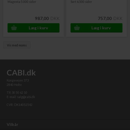
Magenta 5.000 sider
Sort 6.500 sider
987,00
DKK
757,00
DKK
Vis med moms
CABI.dk
Kongevejen 373
2840 Holte
Tlf. 30 50 62 10
E-mail: salg@cabi.dk
CVR: DK14052542
Vilkår