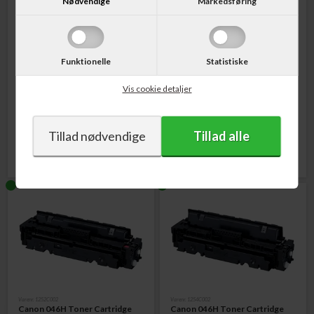
Nødvendige
Markedsføring
Funktionelle
Statistiske
Varenr. 1253C002
Varenr. 1251C002
Canon 046H Toner Cartridge
Canon 046H Toner Cartridge
Vis cookie detaljer
Cyan 5.000 sider
Gul 5.000 sider
986,00
DKK
1.004,00
DKK
Varenr. 1252C002
Varenr. 1254C002
Canon 046H Toner Cartridge
Canon 046H Toner Cartridge