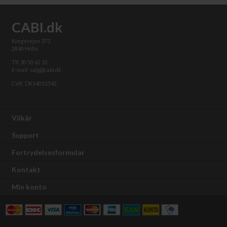
CABI.dk
Kongevejen 373
2840 Holte
Tlf. 30 50 62 10
E-mail: salg@cabi.dk
CVR: DK14052542
Vilkår
Support
Fortrydelsesformular
Kontakt
Min konto