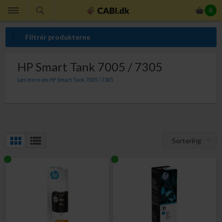
0
Filtrér produkterne
HP Smart Tank 7005 / 7305
Læs mere om HP Smart Tank 7005 / 7305
Originale blækpatroner til HP Smart Tank 7005 og HP Smart Tank 7305. Til HP
Smart Tank 7005 og HP Smart Tank 7305 skal du bruge HP no. 31 og HP no. 32XL.
Sortering