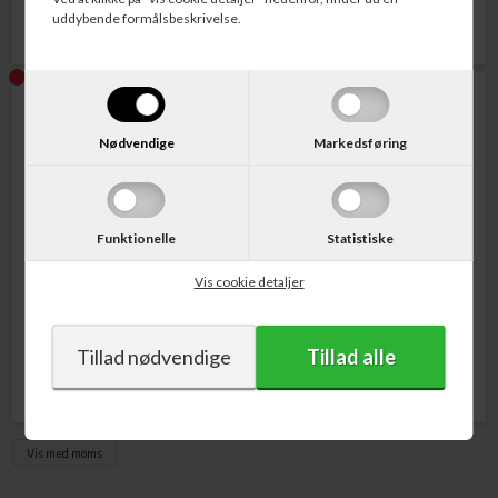
uddybende formålsbeskrivelse.
Nødvendige
Markedsføring
Funktionelle
Statistiske
Varenr. 3YP17AE
Varenr. 6ZA17AE
HP 3YP17AE Printhead Tri-
HP 6ZA17AE Printhead Sort
Vis cookie detaljer
Color
249,00
DKK
135,00
DKK
Vis med moms