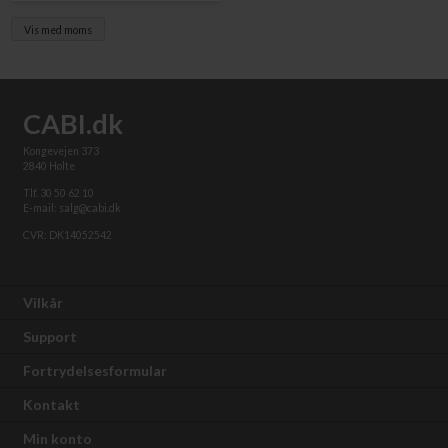
Vis med moms
CABI.dk
Kongevejen 373
2840 Holte
Tlf. 30 50 62 10
E-mail: salg@cabi.dk
CVR: DK14052542
Vilkår
Support
Fortrydelsesformular
Kontakt
Min konto