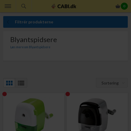
0
Filtrér produkterne
Blyantspidsere
Læs mere om Blyantspidsere
Blyantspidsere til kontorbrug og til skrivebordet i hjemmet. Vi tilbyder bl.a. de
legendariske blyantspidsere fra Dahle Bürotechnik GmbH, som har produceret
blyantspidsere siden 1930'erne.
Sortering