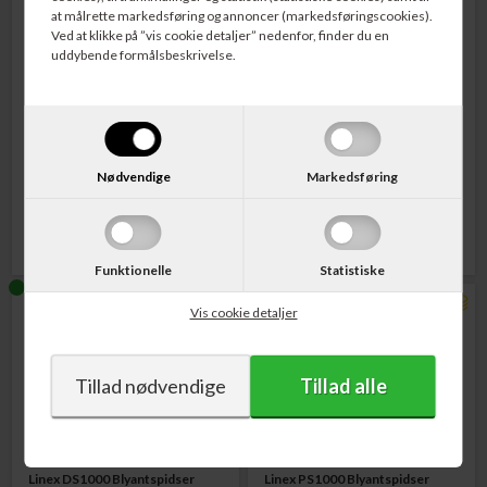
at målrette markedsføring og annoncer (markedsføringscookies).
Ved at klikke på ”vis cookie detaljer” nedenfor, finder du en
uddybende formålsbeskrivelse.
Varenr. 00077-21355
Varenr. 400114752
Dahle 77 Blyantspidser 12 mm
Linex Dobbelt Batteri
Grå
Blyantspidser Hvid
Nødvendige
Markedsføring
435,00
DKK
140,00
DKK
Funktionelle
Statistiske
Vis cookie detaljer
Varenr. 100411049
Varenr. 100412142
Linex DS1000 Blyantspidser
Linex PS1000 Blyantspidser