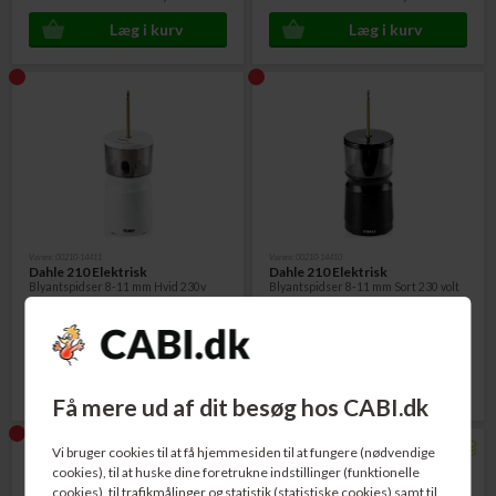
Varenr. 00210-14411
Varenr. 00210-14410
Dahle 210 Elektrisk
Dahle 210 Elektrisk
Blyantspidser 8-11 mm Hvid 230v
Blyantspidser 8-11 mm Sort 230 volt
395,00
DKK
395,00
DKK
Få mere ud af dit besøg hos CABI.dk
Vi bruger cookies til at få hjemmesiden til at fungere (nødvendige
cookies), til at huske dine foretrukne indstillinger (funktionelle
cookies), til trafikmålinger og statistik (statistiske cookies) samt til