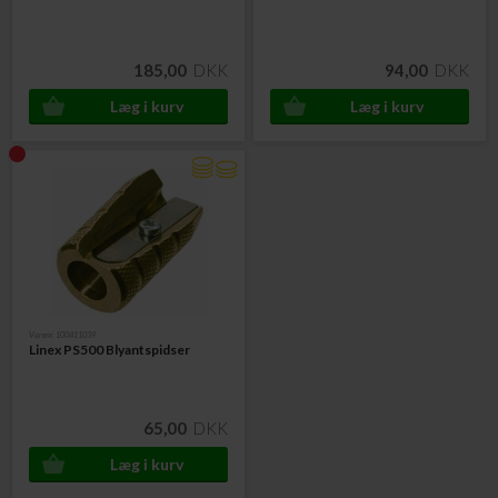
185,00
DKK
94,00
DKK
Varenr. 100411039
Linex PS500 Blyantspidser
65,00
DKK