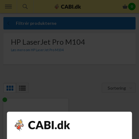
0
Filtrér produkterne
HP LaserJet Pro M104
Læs mere om HP LaserJet Pro M104
Her finder du originale HP tonerpatroner til din HP LaserJet Pro M-104. Med
originale HP tonerpatroner er du altid sikker på perfekt ensartet
udskriftskvalitet, indhold der giver dig den lovede sideydelse, at du ikke får
ekstraudgifter som følge af kasserede udskrifter, at slippe for bøvlet med at
ombytte defekte tonerpatroner og at din printer ikke bliver beskadiget af
patroner, der lækker tonerpulver.
Sortering