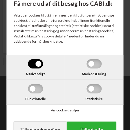
Få mere ud af dit besøg hos CABI.dk
Varenr. CF219A
HP No. 19A Tromle Sort 12.000
Vi bruger cookies til at få hjemmesiden til at fungere (nødvendige
sider
cookies), til at huske dine foretrukne indstillinger (funktionelle
cookies), til trafikmålinger og statistik (statistiske cookies) samt til
at målrette markedsføring og annoncer (markedsføringscookies).
686,00
DKK
Ved at klikke på ”vis cookie detaljer” nedenfor, finder du en
uddybende formålsbeskrivelse.
Vis med moms
Nødvendige
Markedsføring
CABI.dk
Kongevejen 373
Funktionelle
Statistiske
2840 Holte
Tlf. 30 50 62 10
Vis cookie detaljer
E-mail: salg@cabi.dk
CVR: DK14052542