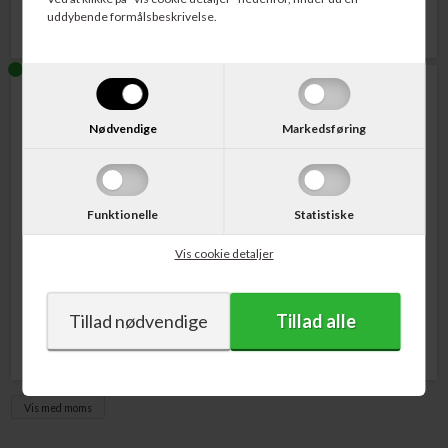
uddybende formålsbeskrivelse.
Nødvendige
Markedsføring
Funktionelle
Statistiske
Varenr. CED390100
Varenr. CED390103
Cederroth Small
Cederroth X-Large
Vis cookie detaljer
Førstehjælpskasse
Førstehjælpskasse
128,00
DKK
1.517,00
DKK
Vis med moms