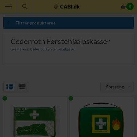
0
Filtrér produkterne
Cederroth Førstehjælpskasser
Læs mere om Cederroth Førstehjælpskasser
Cederroth Førstehjælpskasser er beregnet til altid at være på plads, klar til
brug. Kufferten er et godt supplement til den vægfaste Førstehjælpsstation for
virksomheder, der ofte er på farten.
Sortering