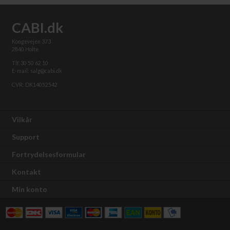
CABI.dk
Kongevejen 373
2840 Holte
Tlf. 30 50 62 10
E-mail: salg@cabi.dk
CVR: DK14052542
Vilkår
Support
Fortrydelsesformular
Kontakt
Min konto