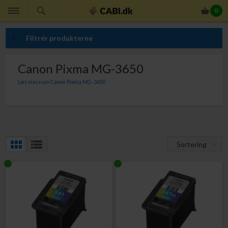
0
Filtrér produkterne
Canon Pixma MG-3650
Læs mere om Canon Pixma MG-3650
Her finder du Canon blækpatroner til din Canon Pixma MG-3650. Med Canon
blækpatroner er du garanteret absolut bedste udskriftskvalitet.
Sortering