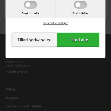
Funktionelle
Statistiske
Vis med moms
Vis cookie detaljer
CABI.dk
Kongevejen 373
2840 Holte
Tlf. 30 50 62 10
E-mail: salg@cabi.dk
CVR: DK14052542
Vilkår
Support
Fortrydelsesformular