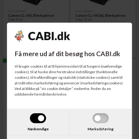
Varenr. 5227B001
Varenr. 5226B001
Canon CL-541 Blækpatron
Canon CL-541XL Blækpatron
Color 8 ml.
Color 15 ml.
177,00
DKK
205,00
DKK
Få mere ud af dit besøg hos CABI.dk
Vi bruger cookies til at få hjemmesiden til at fungere (nødvendige
cookies), til at huske dine foretrukne indstillinger (funktionelle
cookies), til trafikmålinger og statistik (statistiske cookies) samt til
at målrette markedsføring og annoncer (markedsføringscookies).
Ved at klikke på ”vis cookie detaljer” nedenfor, finder du en
uddybende formålsbeskrivelse.
Varenr. 5225B001
Varenr. 5224B001
Canon PG-540 Blækpatron Sort
Canon PG-540L Blækpatron
8 ml.
Sort 11 ml.
Nødvendige
Markedsføring
145,00
DKK
180,00
DKK