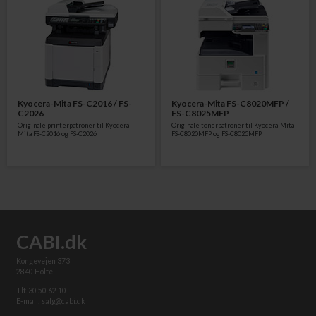
Kyocera-Mita FS-C2016 / FS-
Kyocera-Mita FS-C8020MFP /
C2026
FS-C8025MFP
Originale printerpatroner til Kyocera-
Originale tonerpatroner til Kyocera-Mita
Mita FS-C2016 og FS-C2026
FS-C8020MFP og FS-C8025MFP
CABI.dk
Kongevejen 373
2840 Holte
Tlf. 30 50 62 10
E-mail: salg@cabi.dk