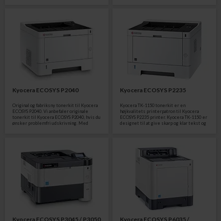
altid give bedre ydeevne og bedste
printkvalitet.
Kyocera ECOSYS P2040
Kyocera ECOSYS P2235
Original og fabriksny tonerkit til Kyocera
Kyocera TK-1150 tonerkit er en
ECOSYS P2040. Vi anbefaler originale
højkvalitets printerpatron til Kyocera
tonerkit til Kyocera ECOSYS P2040, hvis du
ECOSYS P2235 printer. Kyocera TK-1150 er
ønsker problemfri udskrivning. Med
designet til at give skarp og klar tekst og
original TK-1160 tonerkit får du perfekte
grafik, og giver en høj
udskrifter med din Kyocera ECOSYS P2040,
udskrivningskapacitet. Kyocera TK-1150 er
og du slipper for besværet med at skulle
nem at installere og vedligeholde og
ombytte eller returnere defekte
sikrer at din printer er klar til at
uoriginale tonerpatroner.
producere professionelle dokumenter og
rapporter. Køb Kyocera TK-1150 tonerkit
nu og få den bedste kvalitet og
pålidelighed til din Kyocera ECOSYS P2235
printer.
Kyocera ECOSYS P3045 / P3050
Kyocera ECOSYS P6035 /