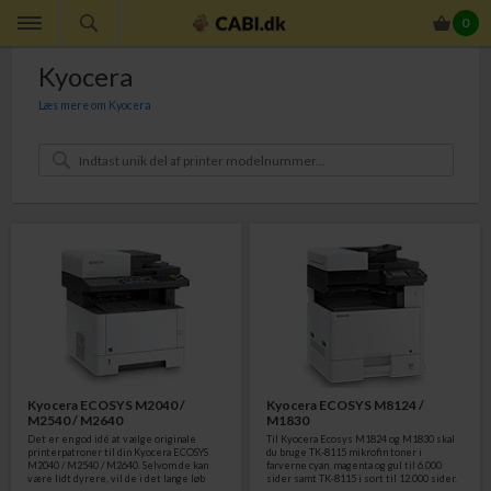
0
Kyocera
Læs mere om Kyocera
Er du på udkig efter Kyocera printerpatroner? Her på cabi.dk finder du kun de
nyeste Kyocera printerpatroner. Søger du Kyocera printerpatroner til nogle af
de lidt ældre Kyocera printere, er det formentlig noget, vi sagtens kan skaffe.
Brug vores
QuickGuide
her på på siden, når du bestiller
Kyocera printerpatroner. Du indtaster blot en unik del af modelnavnet på din
Kyocera maskine, vælger den foreslåede produktkategori og får så en oversigt
over, hvilke Kyocera printerpatroner, der passer til netop din maskine.
QuickGuide
(kun Kyocera):
Kyocera ECOSYS M2040 /
Kyocera ECOSYS M8124 /
M2540 / M2640
M1830
Det er en god idé at vælge originale
Til Kyocera Ecosys M1824 og M1830 skal
printerpatroner til din Kyocera ECOSYS
du bruge TK-8115 mikrofin toner i
M2040 / M2540 / M2640. Selvom de kan
farverne cyan, magenta og gul til 6.000
være lidt dyrere, vil de i det lange løb
sider samt TK-8115 i sort til 12.000 sider.