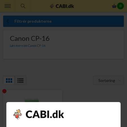
0
Filtrér produkterne
Canon CP-16
Læs mere om Canon CP-16
Mangler du Canon papir og farve til din Canon CP-16. Med Canon papir og farve
er du garanteret absolut bedste udskriftskvalitet.
Sortering