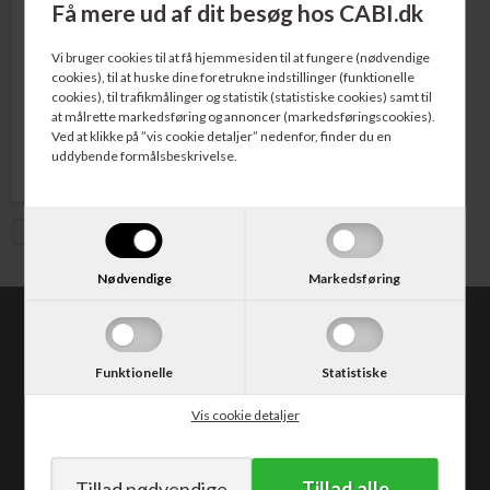
Få mere ud af dit besøg hos CABI.dk
Varenr. 210752
Canon CP-16 Farverulle Violet
Vi bruger cookies til at få hjemmesiden til at fungere (nødvendige
cookies), til at huske dine foretrukne indstillinger (funktionelle
cookies), til trafikmålinger og statistik (statistiske cookies) samt til
at målrette markedsføring og annoncer (markedsføringscookies).
82,00
DKK
Ved at klikke på ”vis cookie detaljer” nedenfor, finder du en
uddybende formålsbeskrivelse.
Vis med moms
Nødvendige
Markedsføring
CABI.dk
Kongevejen 373
Funktionelle
Statistiske
2840 Holte
Tlf. 30 50 62 10
Vis cookie detaljer
E-mail: salg@cabi.dk
CVR: DK14052542