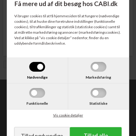
Få mere ud af dit besøg hos CABI.dk
Varenr. 231589
Varenr. 231590
Brother TN-1050 Tonerpatron
Brother DR-1050 Tromle
Vi bruger cookies til at få hjemmesiden til at fungere (nødvendige
Sort 1.000 sider
cookies), til at huske dine foretrukne indstillinger (funktionelle
cookies), til trafikmålinger og statistik (statistiske cookies) samt til
at målrette markedsføring og annoncer (markedsføringscookies).
339,00
DKK
520,00
DKK
Ved at klikke på ”vis cookie detaljer” nedenfor, finder du en
uddybende formålsbeskrivelse.
Vis med moms
Nødvendige
Markedsføring
CABI.dk
Kongevejen 373
Funktionelle
Statistiske
2840 Holte
Tlf. 30 50 62 10
Vis cookie detaljer
E-mail: salg@cabi.dk
CVR: DK14052542