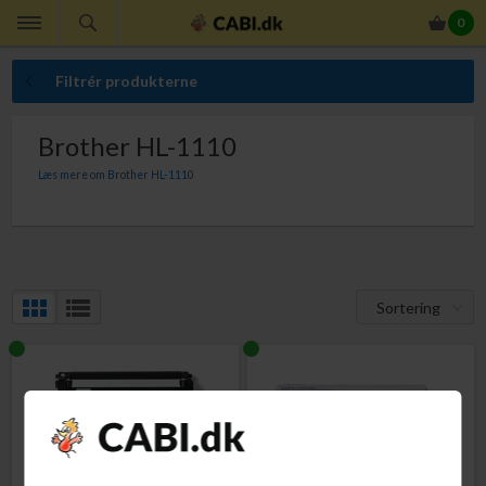
0
Filtrér produkterne
Brother HL-1110
Læs mere om Brother HL-1110
Her finder du Brother tonerpatroner til din Brother HL-1110. Med originale
Brother tonerpatroner er du altid sikker på perfekt ensartet udskriftskvalitet.
Sortering